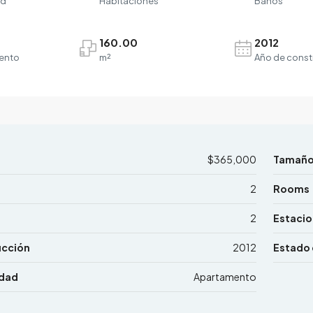
ad
Habitaciones
Baños
160.00
2012
ento
m²
Año de const
$365,000
Tamañ
2
Rooms
2
Estaci
ucción
2012
Estado 
edad
Apartamento