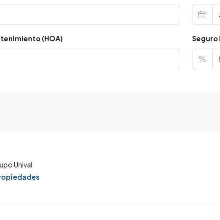
tenimiento (HOA)
Seguro 
%
upo Unival
propiedades