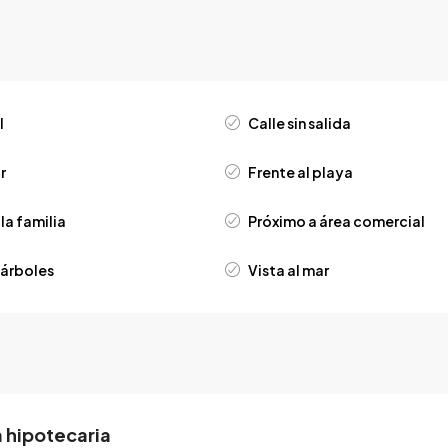
l
Calle sin salida
r
Frente al playa
la familia
Próximo a área comercial
 árboles
Vista al mar
 hipotecaria