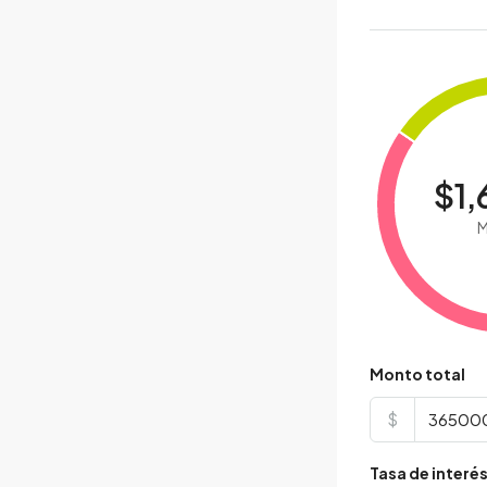
$1,
M
Monto total
$
Tasa de interé