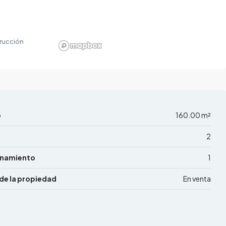
rucción
o
160.00 m²
2
onamiento
1
de la propiedad
En venta