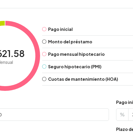
Pago inicial
Monto del préstamo
621.58
Pago mensual hipotecario
ensual
Seguro hipotecario (PMI)
Cuotas de mantenimiento (HOA)
Pago ini
%
s
Plazo d