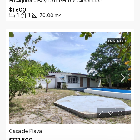
En Alquiler – Bay Loft PH TOC Amoblado
$1,600
1
1
70.00
m²
EN VENTA
Casa de Playa
$172,500