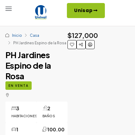
Unisap
$127,000
Inicio
Casa
PH Jardines Espino de la Rosa
PH Jardines
Espino de la
Rosa
EN VENTA
3
2
HABITACIONES
BAÑOS
1
100.00