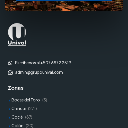
Escríbenos al +507 6872 2519
admin@grupounival.com
Zonas
Bocas del Toro
(5)
Chiriqui
(271)
Coclé
(87)
Colón
(20)