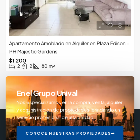
Apartamento Amoblado en Alquiler en Plaza Edison –
PH Majestic Gardens
$1,200
2
2
80
m²
En el Grupo Unival
Nos especializamos en la compra, venta, alquiler
y administración de propiedades, brindando un
servicio profesional de alta calidad.
CONOCE NUESTRAS PROPIEDADES