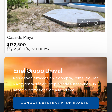
Casa de Playa
$172,500
2
1
90.00
m²
En el Grupo Unival
Nos especializamos en la compra, venta, alquiler
y administración de propiedades, brindando un
servicio profesional de alta calidad.
CONOCE NUESTRAS PROPIEDADES