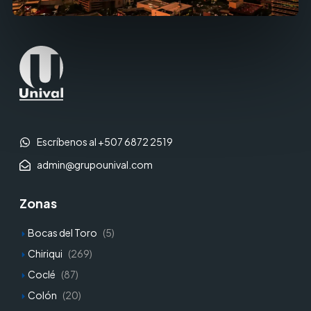
Escríbenos al +507 6872 2519
admin@grupounival.com
Zonas
Bocas del Toro
(5)
Chiriqui
(269)
Coclé
(87)
Colón
(20)