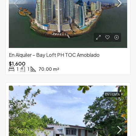
En Alquiler – Bay Loft PH TOC Amoblado
$1,600
1
1
70.00
m²
EN VENTA