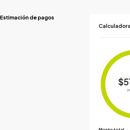
Estimación de pagos
Calculadora
$5
M
Monto total