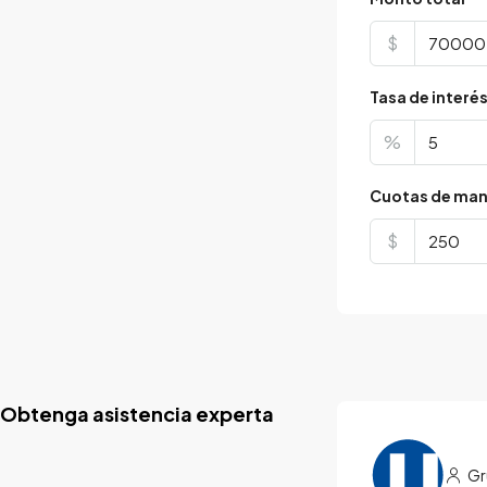
$
Tasa de interé
%
Cuotas de man
$
Obtenga asistencia experta
Gr