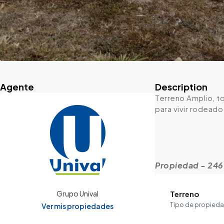
Agente
Description
Terreno Amplio, t
para vivir rodeado
Propiedad - 24
Terreno
Grupo Unival
Tipo de propied
Ver mis propiedades