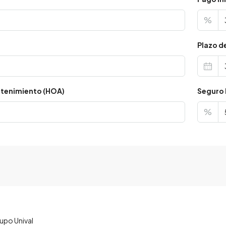
%
s
Plazo d
tenimiento (HOA)
Seguro 
%
upo Unival