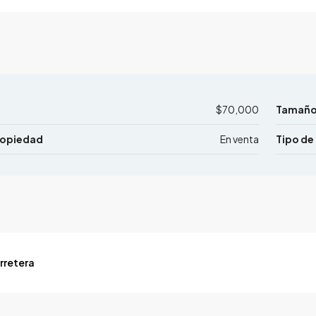
$70,000
Tamaño 
ropiedad
En venta
Tipo de
rretera