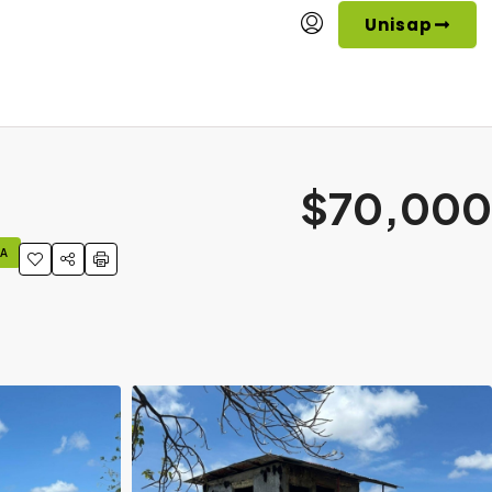
Unisap
$70,000
TA