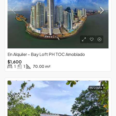
En Alquiler – Bay Loft PH TOC Amoblado
$1,600
1
1
70.00
m²
EN VENTA