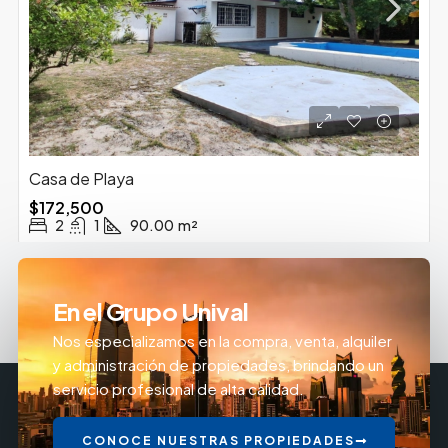
Casa de Playa
$172,500
2
1
90.00
m²
En el Grupo Unival
Nos especializamos en la compra, venta, alquiler
y administración de propiedades, brindando un
servicio profesional de alta calidad.
CONOCE NUESTRAS PROPIEDADES