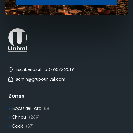
Escríbenos al +507 6872 2519
admin@grupounival.com
Zonas
Bocas del Toro
(5)
Chiriqui
(269)
Coclé
(87)