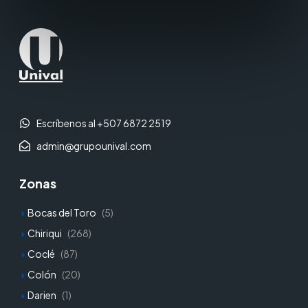
Escríbenos al +507 6872 2519
admin@grupounival.com
Zonas
Bocas del Toro
(5)
Chiriqui
(268)
Coclé
(87)
Colón
(20)
Darien
(1)