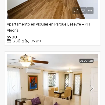
Apartamento en Alquiler en Parque Lefevre – PH
Alegría
$900
3
2
79
m²
ALQUILER