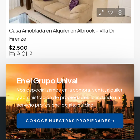
Casa Amoblada en Alquiler en Albrook – Villa Di
Firenze
$2,500
3
2
En el Grupo Unival
Nos especializamos en la compra, venta, alquiler
y administración de propiedades, brindando un
servicio profesional de alta calidad.
CONOCE NUESTRAS PROPIEDADES