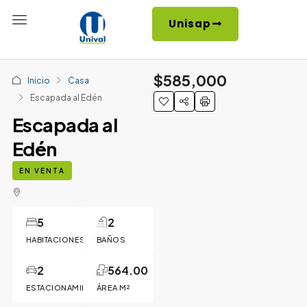
Unisap
$585,000
Inicio
Casa
Escapada al Edén
Escapada al
Edén
EN VENTA
5
2
HABITACIONES
BAÑOS
2
564.00
ESTACIONAMIENTOS
ÁREA M²