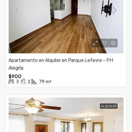
Apartamento en Alquiler en Parque Lefevre – PH
Alegría
$900
3
2
79
m²
ALQUILER