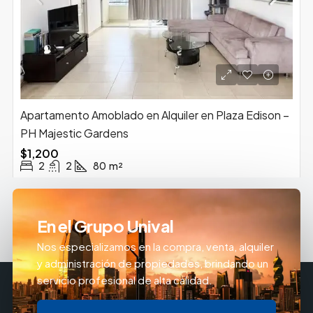
Apartamento Amoblado en Alquiler en Plaza Edison –
PH Majestic Gardens
$1,200
2
2
80
m²
En el Grupo Unival
Nos especializamos en la compra, venta, alquiler
y administración de propiedades, brindando un
servicio profesional de alta calidad.