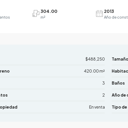
304.00
2013
entos
m²
Año de const
$488,250
Tamañ
rreno
420.00 m²
Habita
3
Baños
ntos
2
Año de 
ropiedad
En venta
Tipo de