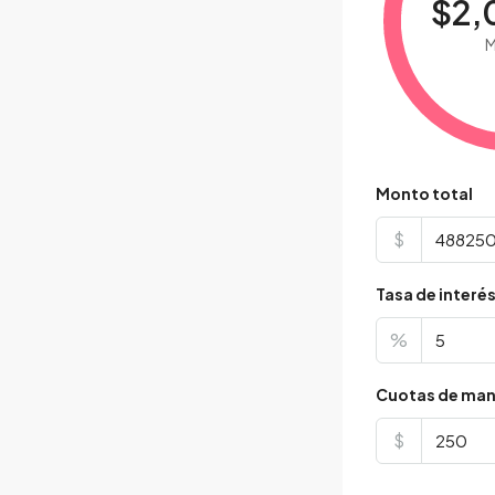
$2,
M
Monto total
$
Tasa de interé
%
Cuotas de man
$