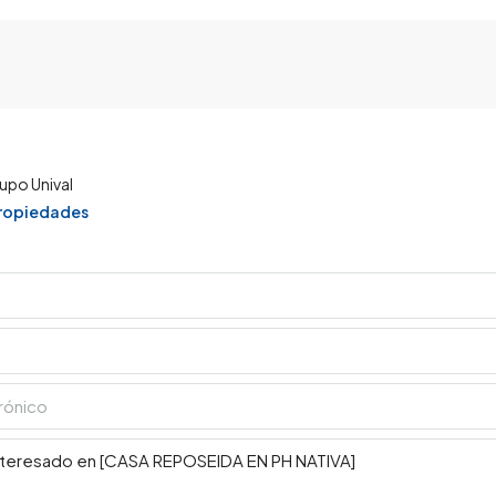
upo Unival
propiedades