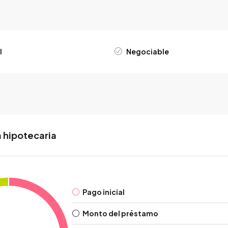
l
Negociable
 hipotecaria
Pago inicial
Monto del préstamo