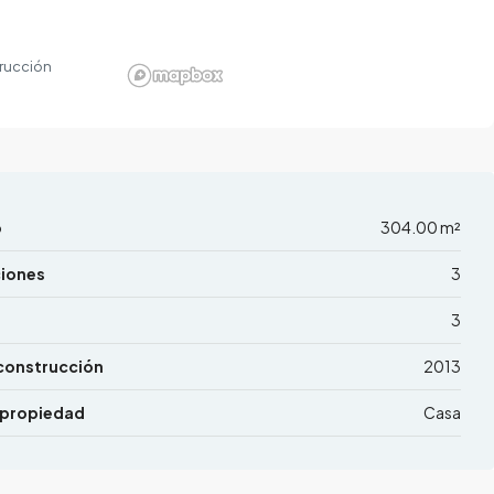
rucción
o
304.00 m²
ciones
3
3
construcción
2013
 propiedad
Casa