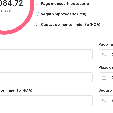
084.72
Pago mensual hipotecario
ensual
Seguro hipotecario (PMI)
Cuotas de mantenimiento (HOA)
Pago ini
%
s
Plazo d
tenimiento (HOA)
Seguro 
%