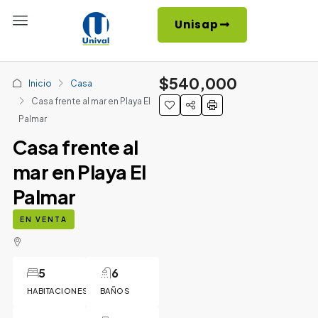
Unisap
$540,000
Inicio
Casa
Casa frente al mar en Playa El
Palmar
Casa frente al
mar en Playa El
Palmar
EN VENTA
5
6
HABITACIONES
BAÑOS