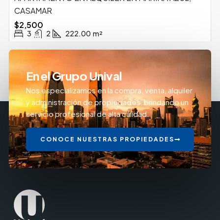
CASAMAR
$2,500
3
2
222.00
m²
En el Grupo Unival
Nos especializamos en la compra, venta, alquiler
y administración de propiedades, brindando un
servicio profesional de alta calidad.
CONOCE NUESTRAS PROPIEDADES