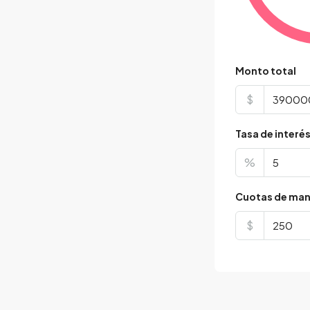
Monto total
$
Tasa de interé
%
Cuotas de man
$