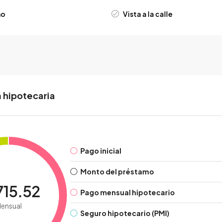
no
Vista a la calle
 hipotecaria
Pago inicial
Monto del préstamo
715.52
Pago mensual hipotecario
ensual
Seguro hipotecario (PMI)