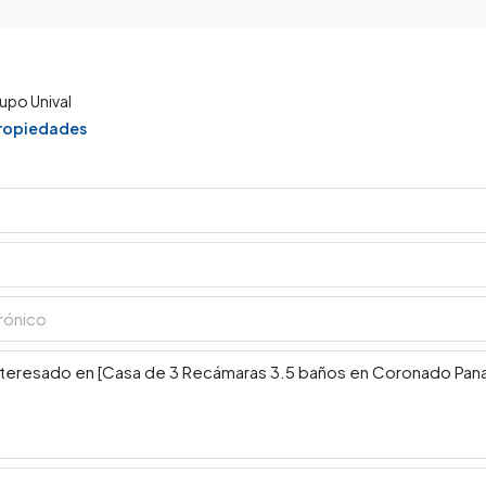
upo Unival
propiedades