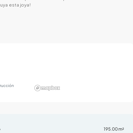
uya esta joya!
rucción
o
195.00 m²