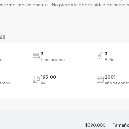
 entorno impresionante. ¡No pierda la oportunidad de hacer s
868
3
3
ad
Habitaciones
Baños
195.00
2001
entos
m²
Año de const
$390,000
Tamañ