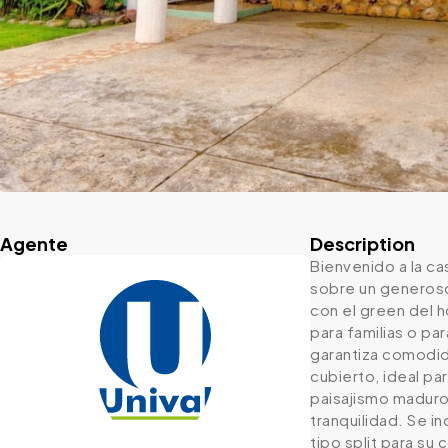
Agente
Description
Bienvenido a la c
sobre un generoso
con el green del 
para familias o pa
garantiza comodida
cubierto, ideal pa
paisajismo maduro
tranquilidad. Se i
tipo split para su