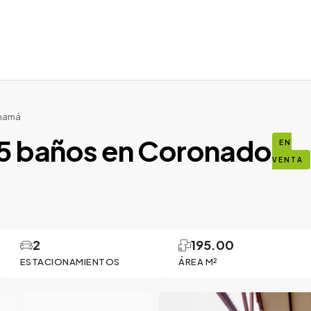
anamá
.5 baños en Coronado
EN
VENTA
2
195.00
ESTACIONAMIENTOS
ÁREA M²