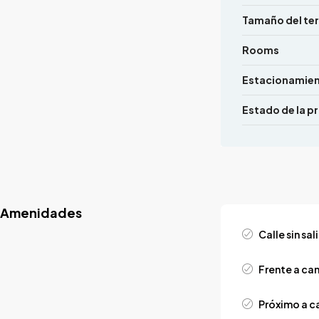
Tamaño del te
Rooms
Estacionamie
Estado de la p
Amenidades
Calle sin sal
Frente a ca
Próximo a c