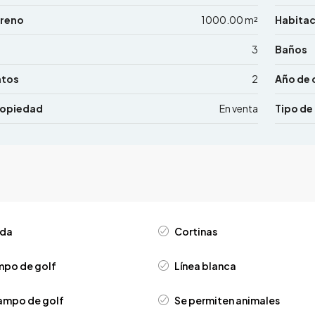
rreno
1000.00 m²
Habita
3
Baños
ntos
2
Año de 
ropiedad
En venta
Tipo de
ida
Cortinas
mpo de golf
Línea blanca
ampo de golf
Se permiten animales