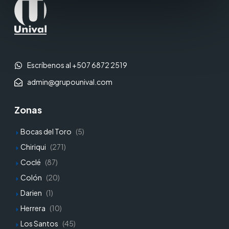
Escríbenos al +507 6872 2519
admin@grupounival.com
Zonas
Bocas del Toro
(5)
Chiriqui
(271)
Coclé
(87)
Colón
(20)
Darien
(1)
Herrera
(10)
Los Santos
(45)