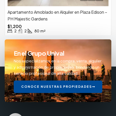
Apartamento Amoblado en Alquiler en Plaza Edison –
PH Majestic Gardens
$1,200
2
2
80
m²
En el Grupo Unival
Nos especializamos en la compra, venta, alquiler
y administración de propiedades, brindando un
servicio profesional de alta calidad.
CONOCE NUESTRAS PROPIEDADES