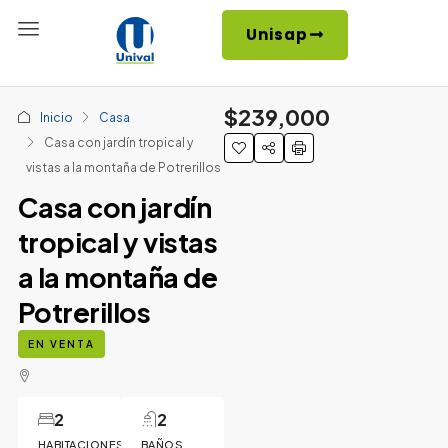
Unisap
$239,000
Inicio
Casa
Casa con jardín tropical y
vistas a la montaña de Potrerillos
Casa con jardín
tropical y vistas
a la montaña de
Potrerillos
EN VENTA
2
2
HABITACIONES
BAÑOS