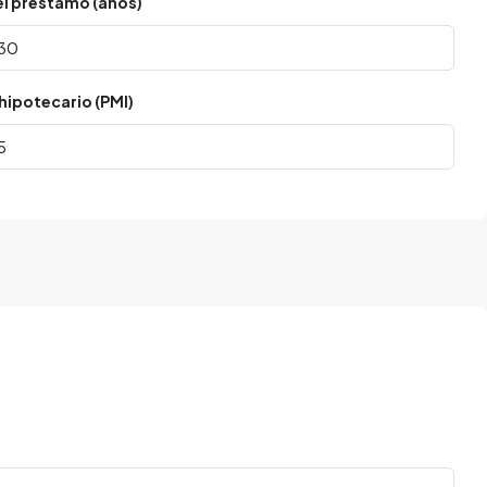
el préstamo (años)
hipotecario (PMI)