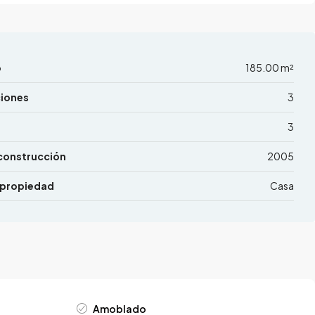
o
185.00 m²
ciones
3
3
construcción
2005
 propiedad
Casa
Amoblado