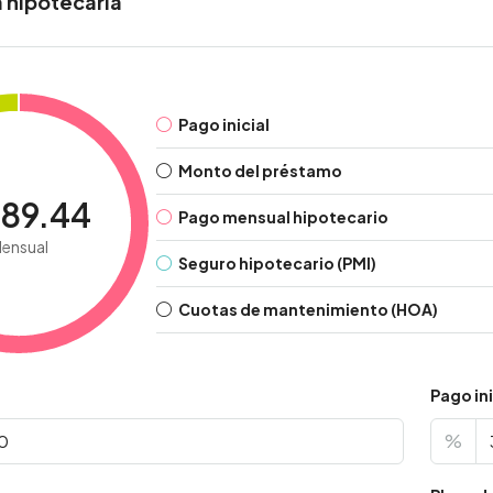
 hipotecaria
Pago inicial
Monto del préstamo
189.44
Pago mensual hipotecario
ensual
Seguro hipotecario (PMI)
Cuotas de mantenimiento (HOA)
Pago ini
%