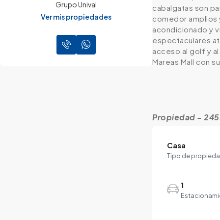
Grupo Unival
cabalgatas son par
Ver mis propiedades
comedor amplios y 
acondicionado y vi
espectaculares ata
acceso al golf y a
Mareas Mall con s
Propiedad - 24
Casa
Tipo de propied
1
Estacionami