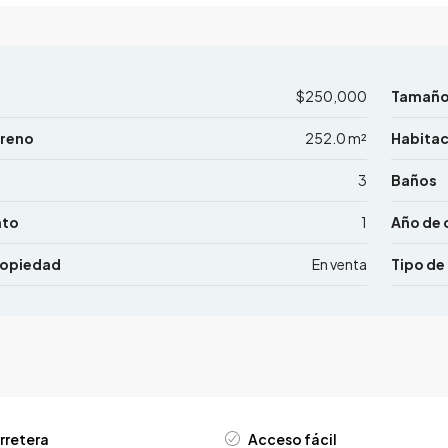
$250,000
Tamañ
rreno
252.0 m²
Habita
3
Baños
nto
1
Año de 
ropiedad
En venta
Tipo de
rretera
Acceso fácil