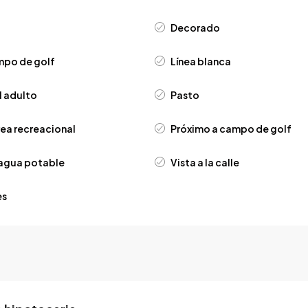
Decorado
mpo de golf
Línea blanca
l adulto
Pasto
rea recreacional
Próximo a campo de golf
 agua potable
Vista a la calle
es