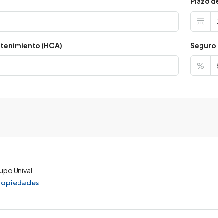
s
Plazo d
tenimiento (HOA)
Seguro 
%
upo Unival
propiedades