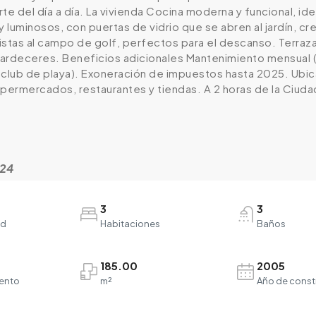
te del día a día. La vivienda Cocina moderna y funcional, idea
luminosos, con puertas de vidrio que se abren al jardín, cr
stas al campo de golf, perfectos para el descanso. Terraza
rdeceres. Beneficios adicionales Mantenimiento mensual (in
l club de playa). Exoneración de impuestos hasta 2025. Ubica
upermercados, restaurantes y tiendas. A 2 horas de la Ciuda
524
3
3
ad
Habitaciones
Baños
185.00
2005
ento
m²
Año de const