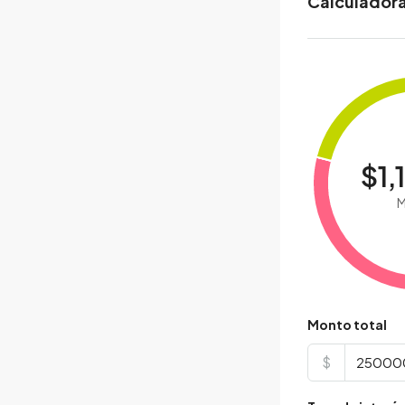
Calculadora
$1,
M
Monto total
$