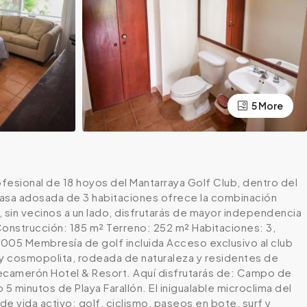
5 More
ofesional de 18 hoyos del Mantarraya Golf Club, dentro del
casa adosada de 3 habitaciones ofrece la combinación
, sin vecinos a un lado, disfrutarás de mayor independencia
 Construcción: 185 m² Terreno: 252 m² Habitaciones: 3,
005 Membresía de golf incluida Acceso exclusivo al club
a y cosmopolita, rodeada de naturaleza y residentes de
Decamerón Hotel & Resort. Aquí disfrutarás de: Campo de
 minutos de Playa Farallón. El inigualable microclima del
de vida activo: golf, ciclismo, paseos en bote, surf y