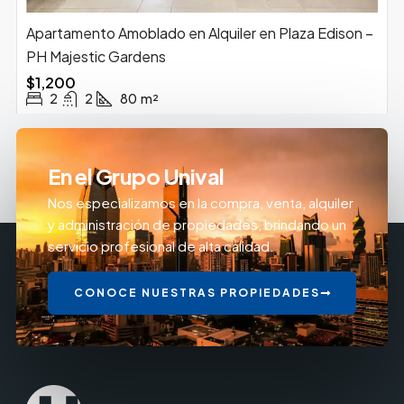
Apartamento Amoblado en Alquiler en Plaza Edison –
PH Majestic Gardens
$1,200
2
2
80
m²
En el Grupo Unival
Nos especializamos en la compra, venta, alquiler
y administración de propiedades, brindando un
servicio profesional de alta calidad.
CONOCE NUESTRAS PROPIEDADES