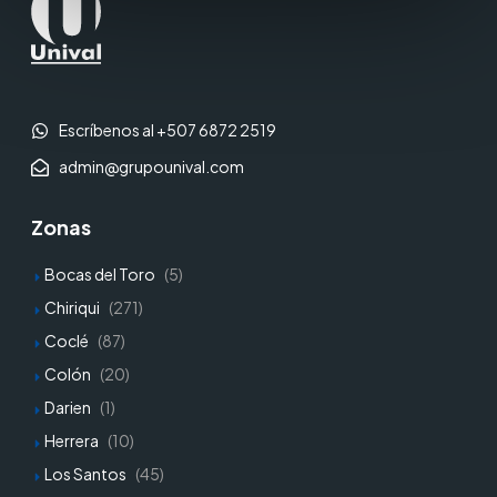
Escríbenos al +507 6872 2519
admin@grupounival.com
Zonas
Bocas del Toro
(5)
Chiriqui
(271)
Coclé
(87)
Colón
(20)
Darien
(1)
Herrera
(10)
Los Santos
(45)