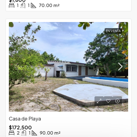
1
1
70.00
m²
EN VENTA
Casa de Playa
$172,500
2
1
90.00
m²