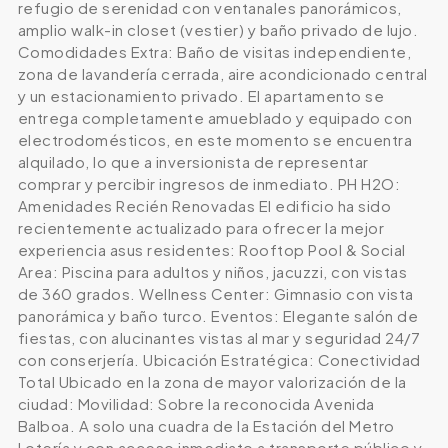
refugio de serenidad con ventanales panorámicos,
amplio walk-in closet (vestier) y baño privado de lujo.
Comodidades Extra: Baño de visitas independiente,
zona de lavandería cerrada, aire acondicionado central
y un estacionamiento privado. El apartamento se
entrega completamente amueblado y equipado con
electrodomésticos, en este momento se encuentra
alquilado, lo que a inversionista de representar
comprar y percibir ingresos de inmediato. PH H2O:
Amenidades Recién Renovadas El edificio ha sido
recientemente actualizado para ofrecer la mejor
experiencia asus residentes: Rooftop Pool & Social
Area: Piscina para adultos y niños, jacuzzi, con vistas
de 360 grados. Wellness Center: Gimnasio con vista
panorámica y baño turco. Eventos: Elegante salón de
fiestas, con alucinantes vistas al mar y seguridad 24/7
con conserjería. Ubicación Estratégica: Conectividad
Total Ubicado en la zona de mayor valorización de la
ciudad: Movilidad: Sobre la reconocida Avenida
Balboa. A solo una cuadra de la Estación del Metro
Lotería y con acceso inmediato a transporte público y