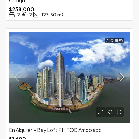
Chiriquí
$238,000
2
2
123.50
m²
ALQUILER
En Alquiler – Bay Loft PH TOC Amoblado
$1,600