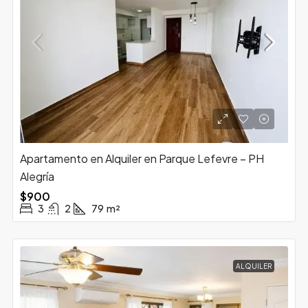
Apartamento en Alquiler en Parque Lefevre – PH
Alegría
$900
3
2
79
m²
ALQUILER