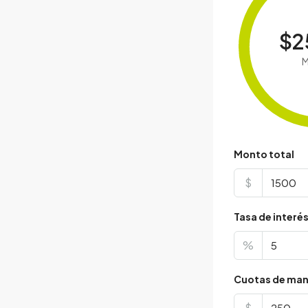
$2
M
Monto total
$
Tasa de interé
%
Cuotas de man
$