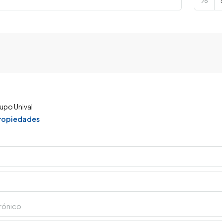
upo Unival
propiedades