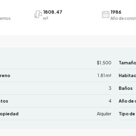
1808.47
1986
entos
m²
Año de const
$1,500
Tamañ
rreno
1.81 m²
Habita
3
Baños
ntos
4
Año de 
ropiedad
Alquiler
Tipo de