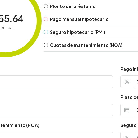
Monto del préstamo
55.64
Pago mensual hipotecario
ensual
Seguro hipotecario (PMI)
Cuotas de mantenimiento (HOA)
Pago ini
%
s
Plazo d
tenimiento (HOA)
Seguro 
%