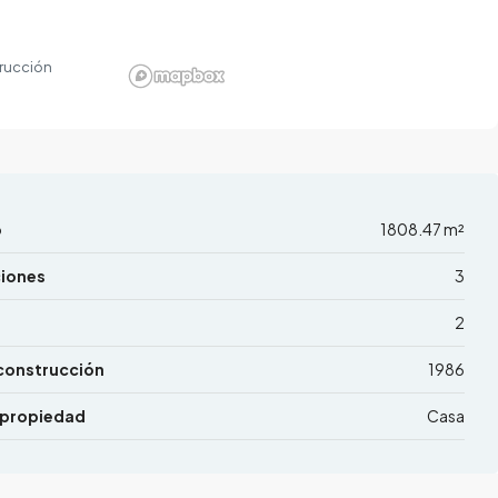
rucción
o
1808.47 m²
ciones
3
2
construcción
1986
 propiedad
Casa