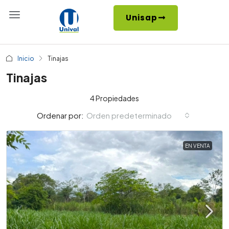
Unisap
Inicio
Tinajas
Tinajas
4 Propiedades
Orden predeterminado
Ordenar por:
EN VENTA