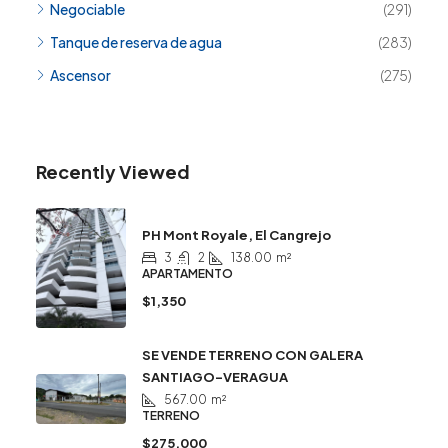
Negociable
(291)
Tanque de reserva de agua
(283)
Ascensor
(275)
Recently Viewed
PH Mont Royale, El Cangrejo
3
2
138.00
m²
APARTAMENTO
$1,350
SE VENDE TERRENO CON GALERA
SANTIAGO-VERAGUA
567.00
m²
TERRENO
$275,000