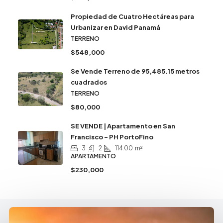
Propiedad de Cuatro Hectáreas para
Urbanizar en David Panamá
TERRENO
$548,000
Se Vende Terreno de 95,485.15 metros
cuadrados
TERRENO
$80,000
SE VENDE | Apartamento en San
Francisco – PH PortoFino
3
2
114.00
m²
APARTAMENTO
$230,000