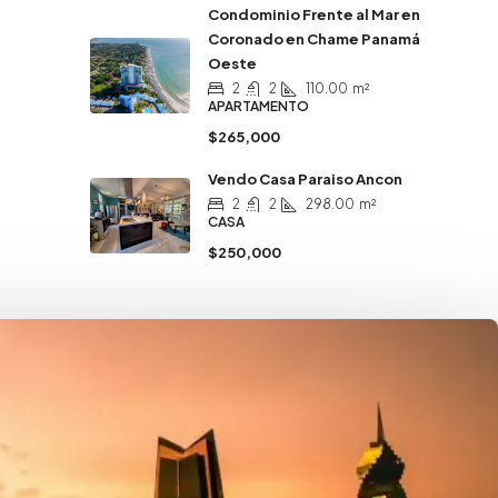
Condominio Frente al Mar en
Coronado en Chame Panamá
Oeste
2
2
110.00
m²
APARTAMENTO
$265,000
Vendo Casa Paraiso Ancon
2
2
298.00
m²
CASA
$250,000