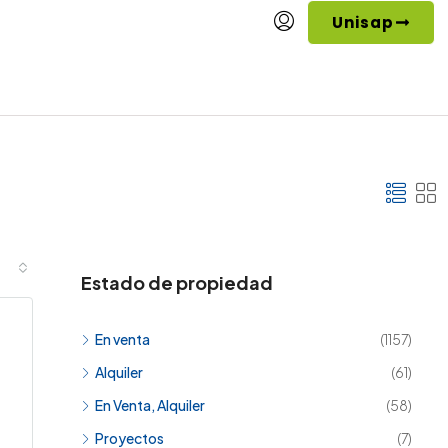
Unisap
Estado de propiedad
En venta
(1157)
Alquiler
(61)
En Venta, Alquiler
(58)
Proyectos
(7)