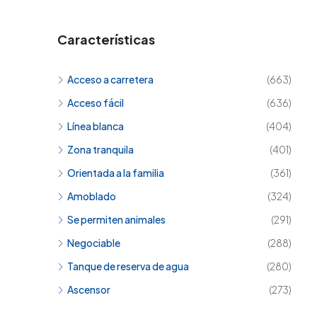
Características
Acceso a carretera
(663)
Acceso fácil
(636)
Línea blanca
(404)
Zona tranquila
(401)
Orientada a la familia
(361)
Amoblado
(324)
Se permiten animales
(291)
Negociable
(288)
Tanque de reserva de agua
(280)
Ascensor
(273)