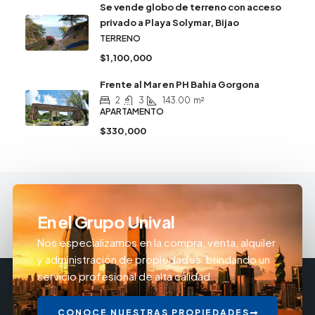
Se vende globo de terreno con acceso
privado a Playa Solymar, Bijao
TERRENO
$1,100,000
Frente al Mar en PH Bahia Gorgona
2
3
143.00
m²
APARTAMENTO
$330,000
En el Grupo Unival
Nos especializamos en la compra, venta, alquiler
y administración de propiedades, brindando un
servicio profesional de alta calidad.
CONOCE NUESTRAS PROPIEDADES