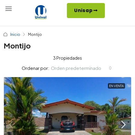
Unisap
Inicio
Montijo
Montijo
3 Propiedades
Orden predeterminado
Ordenar por:
EN VENTA