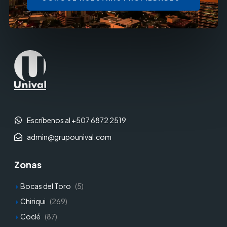
Escríbenos al +507 6872 2519
admin@grupounival.com
Zonas
Bocas del Toro
(5)
Chiriqui
(269)
Coclé
(87)