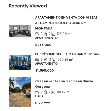
Recently Viewed
APARTAMENTO EN VENTA CON VISTAS
AL CAMPO DE GOLF OCEANO Y
MONTANA
2
2
123.00
m²
APARTAMENTO
$255,000
EL EPÍTOME DEL LUJO URBANO: 580 m²
3
3
580.25
m²
APARTAMENTO
$1,595,000
Casa en venta con piscina en Nueva
Gorgona
2
2
181.49
m²
CASA
$129,999