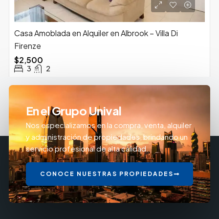
Casa Amoblada en Alquiler en Albrook – Villa Di
Firenze
$2,500
3
2
En el Grupo Unival
Nos especializamos en la compra, venta, alquiler
y administración de propiedades, brindando un
servicio profesional de alta calidad.
CONOCE NUESTRAS PROPIEDADES