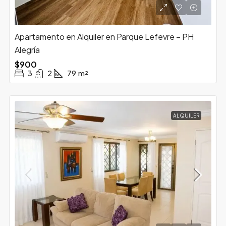
Apartamento en Alquiler en Parque Lefevre – PH
Alegría
$900
3
2
79
m²
ALQUILER