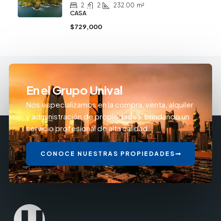
2
2
232.00
m²
CASA
$729,000
En el Grupo Unival
Nos especializamos en la compra, venta, alquiler
y administración de propiedades, brindando un
servicio profesional de alta calidad.
CONOCE NUESTRAS PROPIEDADES