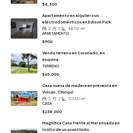
$4,300
Apartamento en alquiler con
electrodomésticos en Edison Park
2
2
88.00
m²
APARTAMENTO
$900
Vendo terreno en Coronado, en
esquina.
TERRENO
$65,000
Casa nueva de madera en preventa en
Volcán, Chiriquí
2
2
123.50
m²
CASA
$238,000
Magnífica Casa frente al Mar situada en
lo alto de un acantilado