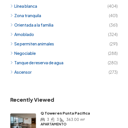
Línea blanca
(404)
Zona tranquila
(401)
Orientada a la familia
(361)
Amoblado
(324)
Se permiten animales
(291)
Negociable
(288)
Tanque de reserva de agua
(280)
Ascensor
(273)
Recently Viewed
Q Tower en Punta Pacifica
3
3
363.00
m²
APARTAMENTO