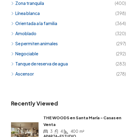
Zona tranquila
(400)
Línea blanca
(398)
Orientada a la familia
(364)
Amoblado
(320)
Se permiten animales
(297)
Negociable
(292)
Tanque de reserva de agua
(283)
Ascensor
(278)
Recently Viewed
THE WOODS en Santa María – Casas en
Venta
3
4
400
m²
APARTA-ESTUDIO