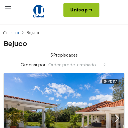
Unisap
Inicio
Bejuco
Bejuco
5 Propiedades
Orden predeterminado
Ordenar por:
EN VENTA