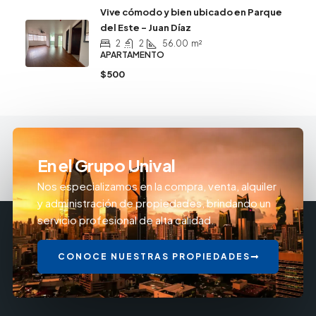
Vive cómodo y bien ubicado en Parque
del Este – Juan Díaz
2
2
56.00
m²
APARTAMENTO
$500
En el Grupo Unival
Nos especializamos en la compra, venta, alquiler
y administración de propiedades, brindando un
servicio profesional de alta calidad.
CONOCE NUESTRAS PROPIEDADES