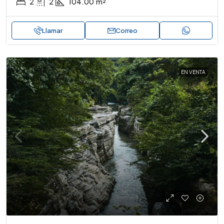
2
2
104.00
m²
Llamar
Correo
EN VENTA