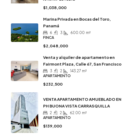
$1,038,000
Marina Privada en Bocas del Toro,
Panamá
6
3
600.00
m²
FINCA
$2,048,000
Venta y alquiler de apartamento en
Fairmont Plaza, Calle 67, San Francisco
3
2
143.27
m²
APARTAMENTO
$232,500
VENTA APARTAMENTO AMUEBLADO EN
PH BUONA VISTA CARRASQUILLA
2
2
62.00
m²
APARTAMENTO
$139,000