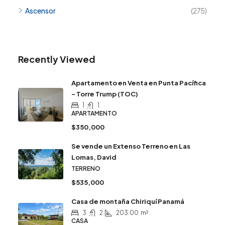
Ascensor
(275)
Recently Viewed
Apartamento en Venta en Punta Pacífica
– Torre Trump (TOC)
1
1
APARTAMENTO
$350,000
Se vende un Extenso Terreno en Las
Lomas, David
TERRENO
$535,000
Casa de montaña Chiriquí Panamá
3
2
203.00
m²
CASA