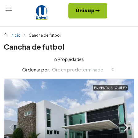
Unisap
Inicio
Cancha de futbol
Cancha de futbol
6 Propiedades
Orden predeterminado
Ordenar por:
EN VENTA, ALQUILER