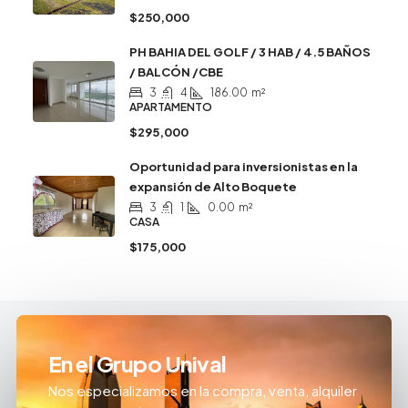
$250,000
PH BAHIA DEL GOLF / 3 HAB / 4.5 BAÑOS
/ BALCÓN /CBE
3
4
186.00
m²
APARTAMENTO
$295,000
Oportunidad para inversionistas en la
expansión de Alto Boquete
3
1
0.00
m²
CASA
$175,000
En el Grupo Unival
Nos especializamos en la compra, venta, alquiler