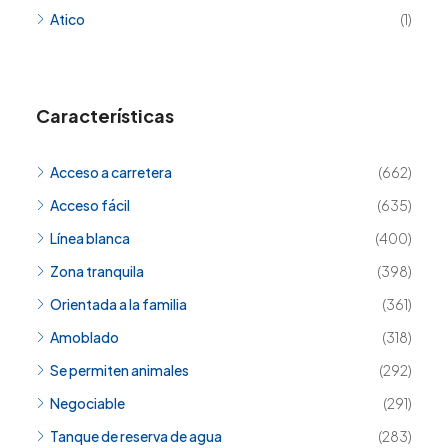
Atico
(1)
Características
Acceso a carretera
(662)
Acceso fácil
(635)
Línea blanca
(400)
Zona tranquila
(398)
Orientada a la familia
(361)
Amoblado
(318)
Se permiten animales
(292)
Negociable
(291)
Tanque de reserva de agua
(283)