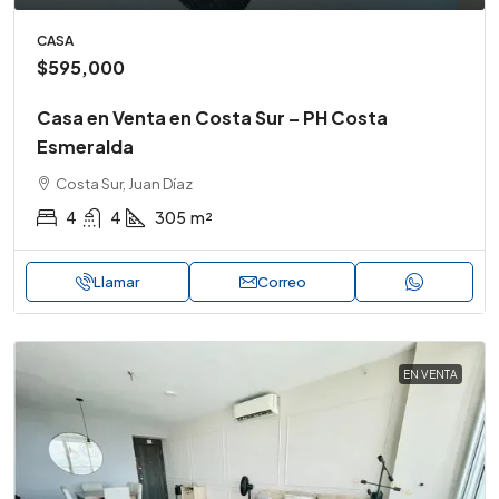
CASA
$595,000
Casa en Venta en Costa Sur – PH Costa
Esmeralda
Costa Sur, Juan Díaz
4
4
305
m²
Llamar
Correo
EN VENTA