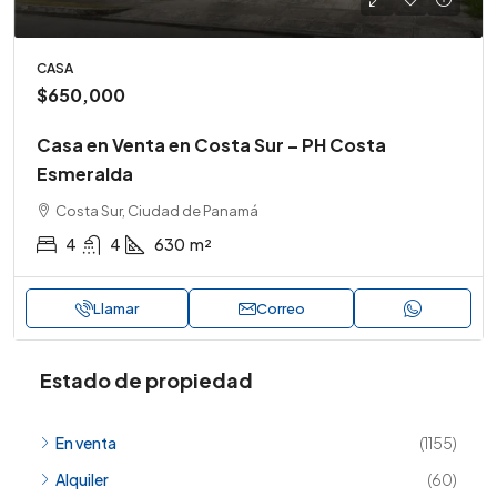
CASA
$650,000
Casa en Venta en Costa Sur – PH Costa
Esmeralda
Costa Sur, Ciudad de Panamá
4
4
630
m²
Llamar
Correo
Estado de propiedad
En venta
(1155)
Alquiler
(60)