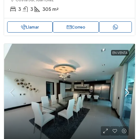
3
3
305
m²
Llamar
Correo
EN VENTA