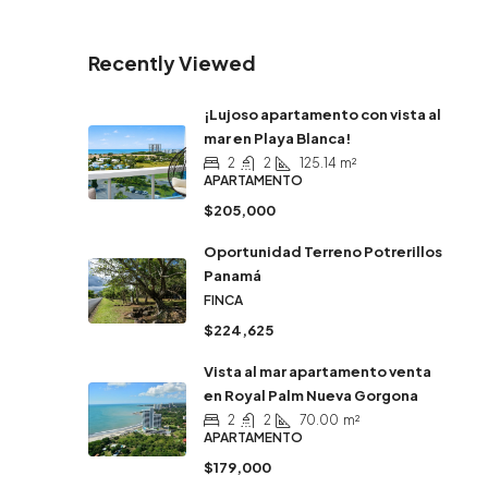
Recently Viewed
¡Lujoso apartamento con vista al
mar en Playa Blanca!
2
2
125.14
m²
APARTAMENTO
$205,000
Oportunidad Terreno Potrerillos
Panamá
FINCA
$224,625
Vista al mar apartamento venta
en Royal Palm Nueva Gorgona
2
2
70.00
m²
APARTAMENTO
$179,000