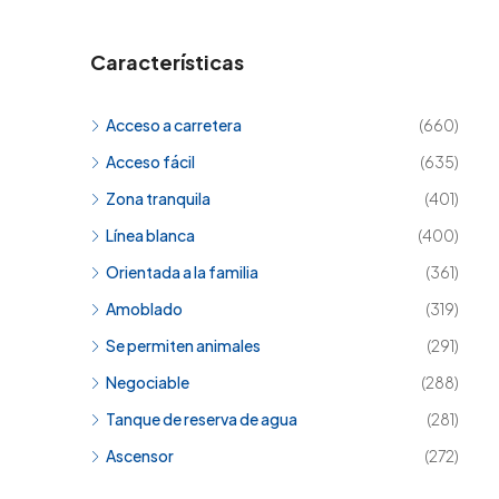
Características
Acceso a carretera
(660)
Acceso fácil
(635)
Zona tranquila
(401)
Línea blanca
(400)
Orientada a la familia
(361)
Amoblado
(319)
Se permiten animales
(291)
Negociable
(288)
Tanque de reserva de agua
(281)
Ascensor
(272)