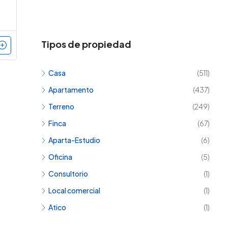
Tipos de propiedad
Casa
(511)
Apartamento
(437)
Terreno
(249)
Finca
(67)
Aparta-Estudio
(6)
Oficina
(5)
Consultorio
(1)
Local comercial
(1)
Atico
(1)