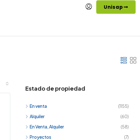
Unisap
Estado de propiedad
En venta
(1155)
Alquiler
(60)
En Venta, Alquiler
(58)
Proyectos
(7)