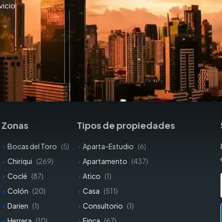
vicio
Zonas
Tipos de propiedades
Bocas del Toro
(5)
Aparta-Estudio
(6)
Chiriqui
(269)
Apartamento
(437)
Coclé
(87)
Atico
(1)
Colón
(20)
Casa
(511)
Darien
(1)
Consultorio
(1)
Herrera
(10)
Finca
(67)