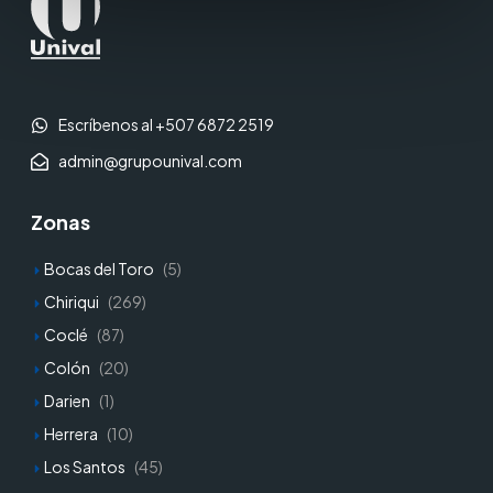
Escríbenos al +507 6872 2519
admin@grupounival.com
Zonas
Bocas del Toro
(5)
Chiriqui
(269)
Coclé
(87)
Colón
(20)
Darien
(1)
Herrera
(10)
Los Santos
(45)