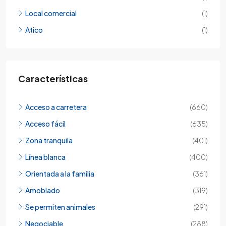
Local comercial
(1)
Atico
(1)
Características
Acceso a carretera
(660)
Acceso fácil
(635)
Zona tranquila
(401)
Línea blanca
(400)
Orientada a la familia
(361)
Amoblado
(319)
Se permiten animales
(291)
Negociable
(288)