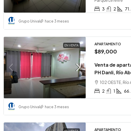
Parque Lefevre
3
2
71
Grupo Unival
hace 3 meses
APARTAMENTO
EN VENTA
$89,000
Venta de apart
PH Danli, Río Ab
102 OESTE, Río 
2
1
66
Grupo Unival
hace 3 meses
APARTAMENTO