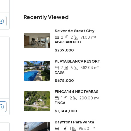
Recently Viewed
Se vende Great City
2
2
91.00
m²
APARTAMENTO
$239,000
PLAYA BLANCA RESORT
7
6
382.03
m²
CASA
$675,000
FINCA 144 HECTAREAS
1
2
200.00
m²
FINCA
$1,144,000
Bayfront Para Venta
1
1
95.80
m²