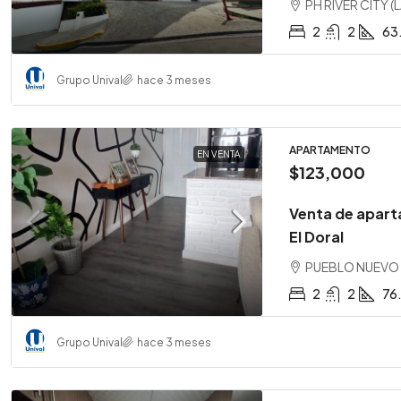
PH RIVER CITY (
2
2
63
Grupo Unival
hace 3 meses
APARTAMENTO
EN VENTA
$123,000
Venta de apart
El Doral
PUEBLO NUEVO ,
2
2
76
Grupo Unival
hace 3 meses