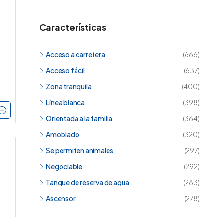
Características
Acceso a carretera
(666)
Acceso fácil
(637)
Zona tranquila
(400)
Línea blanca
(398)
Orientada a la familia
(364)
Amoblado
(320)
Se permiten animales
(297)
Negociable
(292)
Tanque de reserva de agua
(283)
Ascensor
(278)