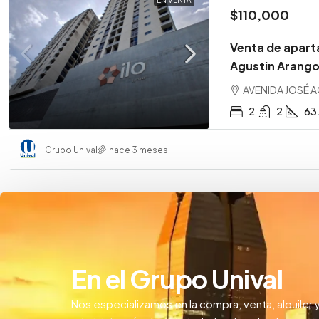
EN VENTA
$110,000
Venta de apart
Agustin Arango
AVENIDA JOSÉ A
2
2
63
Grupo Unival
hace 3 meses
En el Grupo Unival
Nos especializamos en la compra, venta, alquiler 