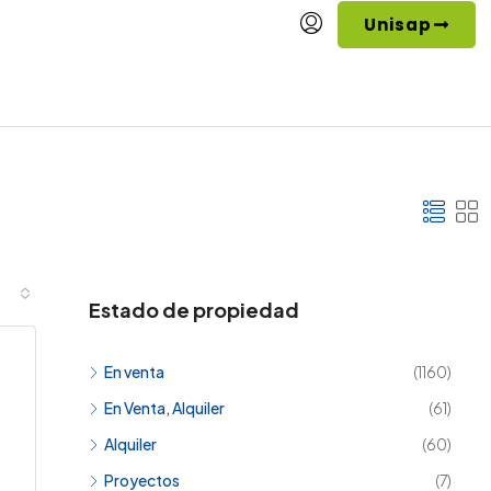
Unisap
Estado de propiedad
En venta
(1160)
En Venta, Alquiler
(61)
Alquiler
(60)
Proyectos
(7)