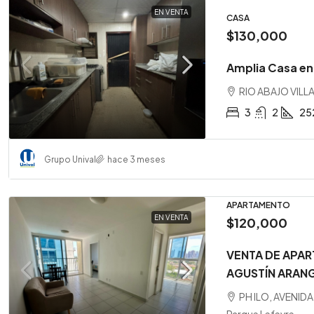
EN VENTA
CASA
$130,000
Amplia Casa en 
RIO ABAJO VILLA
3
2
25
Grupo Unival
hace 3 meses
APARTAMENTO
EN VENTA
$120,000
VENTA DE APAR
AGUSTÍN ARANG
PH ILO, AVENID