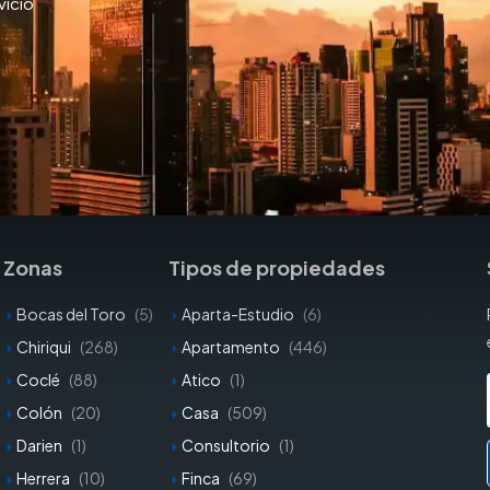
vicio
Zonas
Tipos de propiedades
Bocas del Toro
(5)
Aparta-Estudio
(6)
Chiriqui
(268)
Apartamento
(446)
Coclé
(88)
Atico
(1)
Colón
(20)
Casa
(509)
Darien
(1)
Consultorio
(1)
Herrera
(10)
Finca
(69)