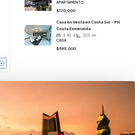
APARTAMENTO
$170,000
Casa en Venta en Costa Sur – PH
Costa Esmeralda
4
4
305
m²
CASA
$595,000