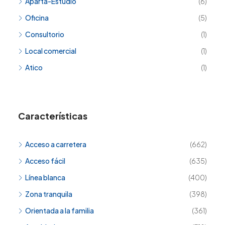
Aparta-Estudio
(6)
Oficina
(5)
Consultorio
(1)
Local comercial
(1)
Atico
(1)
Características
Acceso a carretera
(662)
Acceso fácil
(635)
Línea blanca
(400)
Zona tranquila
(398)
Orientada a la familia
(361)