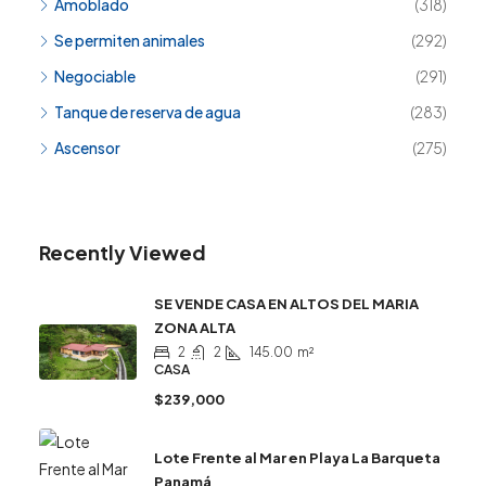
Amoblado
(318)
Se permiten animales
(292)
Negociable
(291)
Tanque de reserva de agua
(283)
Ascensor
(275)
Recently Viewed
SE VENDE CASA EN ALTOS DEL MARIA
ZONA ALTA
2
2
145.00
m²
CASA
$239,000
Lote Frente al Mar en Playa La Barqueta
Panamá