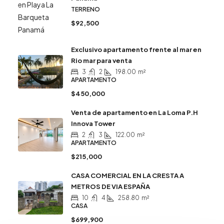
TERRENO
$92,500
Exclusivo apartamento frente al mar en
Rio mar para venta
3
2
198.00
m²
APARTAMENTO
$450,000
Venta de apartamento en La Loma P.H
Innova Tower
2
3
122.00
m²
APARTAMENTO
$215,000
CASA COMERCIAL EN LA CRESTA A
METROS DE VIA ESPAÑA
10
4
258.80
m²
CASA
$699,900