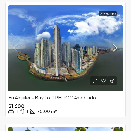
ALQUILER
En Alquiler – Bay Loft PH TOC Amoblado
$1,600
1
1
70.00
m²