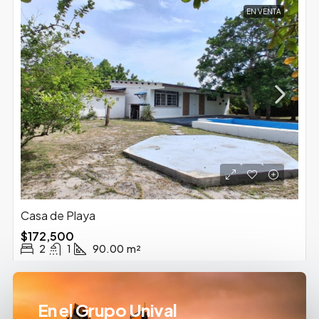
EN VENTA
Casa de Playa
$172,500
2
1
90.00
m²
En el Grupo Unival