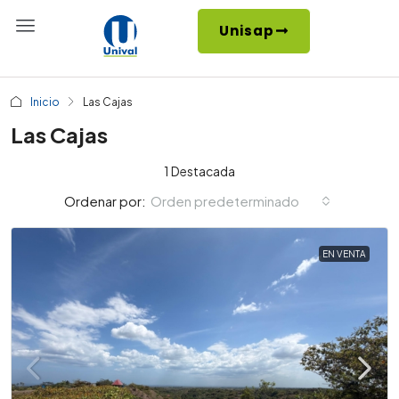
Unisap
Inicio
Las Cajas
Las Cajas
1 Destacada
Orden predeterminado
Ordenar por:
EN VENTA