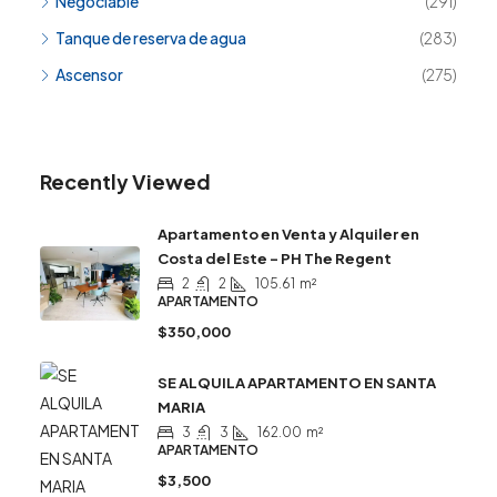
Negociable
(291)
Tanque de reserva de agua
(283)
Ascensor
(275)
Recently Viewed
Apartamento en Venta y Alquiler en
Costa del Este – PH The Regent
2
2
105.61
m²
APARTAMENTO
$350,000
SE ALQUILA APARTAMENTO EN SANTA
MARIA
3
3
162.00
m²
APARTAMENTO
$3,500