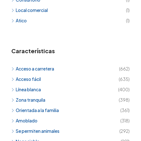
Local comercial
(1)
Atico
(1)
Características
Acceso a carretera
(662)
Acceso fácil
(635)
Línea blanca
(400)
Zona tranquila
(398)
Orientada a la familia
(361)
Amoblado
(318)
Se permiten animales
(292)