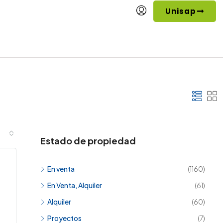
Unisap
Estado de propiedad
En venta
(1160)
En Venta, Alquiler
(61)
Alquiler
(60)
Proyectos
(7)