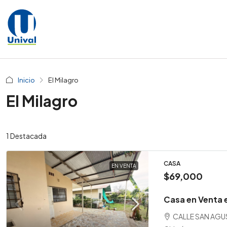
Inicio
El Milagro
El Milagro
1 Destacada
CASA
EN VENTA
$69,000
Casa en Venta e
CALLE SAN AGU