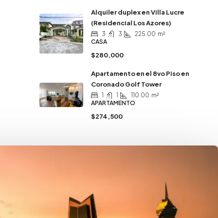
Alquiler duplex en Villa Lucre
(Residencial Los Azores)
3
3
225.00
m²
CASA
$280,000
Apartamento en el 8vo Piso en
Coronado Golf Tower
1
1
110.00
m²
APARTAMENTO
$274,500