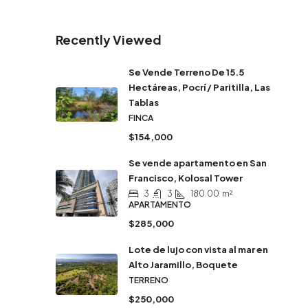
Recently Viewed
Se Vende Terreno De 15.5
Hectáreas, Pocrí / Paritilla, Las
Tablas
FINCA
$154,000
Se vende apartamento en San
Francisco, Kolosal Tower
3
3
180.00
m²
APARTAMENTO
$285,000
Lote de lujo con vista al mar en
Alto Jaramillo, Boquete
TERRENO
$250,000