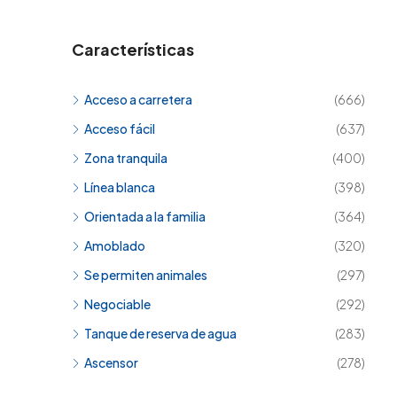
Características
Acceso a carretera
(666)
Acceso fácil
(637)
Zona tranquila
(400)
Línea blanca
(398)
Orientada a la familia
(364)
Amoblado
(320)
Se permiten animales
(297)
Negociable
(292)
Tanque de reserva de agua
(283)
Ascensor
(278)