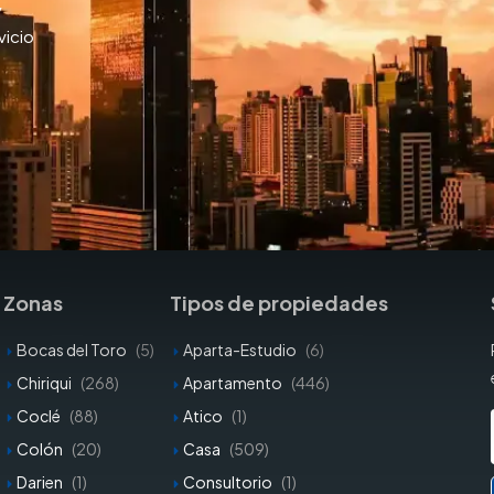
y
vicio
Zonas
Tipos de propiedades
Bocas del Toro
(5)
Aparta-Estudio
(6)
Chiriqui
(268)
Apartamento
(446)
Coclé
(88)
Atico
(1)
Colón
(20)
Casa
(509)
Darien
(1)
Consultorio
(1)