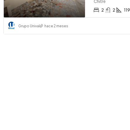
Chitré
2
2
11
Grupo Unival
hace 2 meses