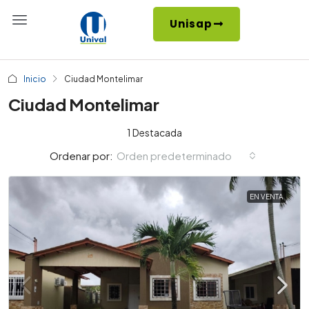
Unisap
Inicio
Ciudad Montelimar
Ciudad Montelimar
1 Destacada
Orden predeterminado
Ordenar por:
EN VENTA