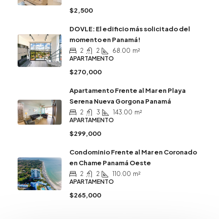
$2,500
DOVLE: El edificio más solicitado del
momento en Panamá!
2
2
68.00
m²
APARTAMENTO
$270,000
Apartamento Frente al Mar en Playa
Serena Nueva Gorgona Panamá
2
3
143.00
m²
APARTAMENTO
$299,000
Condominio Frente al Mar en Coronado
en Chame Panamá Oeste
2
2
110.00
m²
APARTAMENTO
$265,000