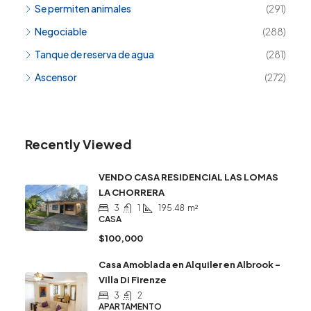
Se permiten animales
(291)
Negociable
(288)
Tanque de reserva de agua
(281)
Ascensor
(272)
Recently Viewed
VENDO CASA RESIDENCIAL LAS LOMAS
LA CHORRERA
3
1
195.48
m²
CASA
$100,000
Casa Amoblada en Alquiler en Albrook –
Villa Di Firenze
3
2
APARTAMENTO