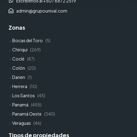
Escríbenos al +507 6872 2519
admin@grupounival.com
Zonas
Bocas del Toro
(5)
Chiriqui
(269)
Coclé
(87)
Colón
(20)
Darien
(1)
Herrera
(10)
Los Santos
(45)
Panamá
(455)
Panamá Oeste
(340)
Veraguas
(46)
Tipos de propiedades