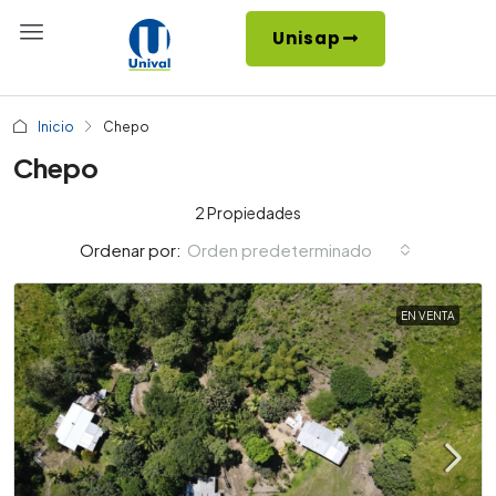
Unisap
Inicio
Chepo
Chepo
2 Propiedades
Orden predeterminado
Ordenar por:
EN VENTA