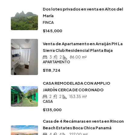
Dos lotes privados en venta en Altos del
María
FINCA
$145,000
Venta de Apartamento en Arraiján PH La
Sierra Club Residencial Planta Baja
3
2
86.00
m²
APARTAMENTO
$118,724
CASA REMODELADA CON AMPLIO
JARDÍN CERCA DE CORONADO
2
2
153.35
m²
CASA
$135,000
Casa de 4 Recámaras en venta en Rincon
Beach Estates Boca Chica Panamá
4
4
227.00
m²