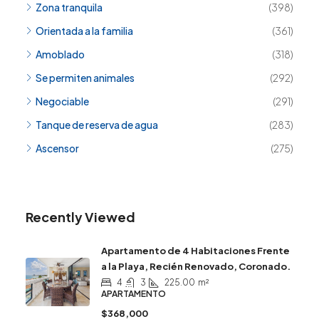
Zona tranquila
(398)
Orientada a la familia
(361)
Amoblado
(318)
Se permiten animales
(292)
Negociable
(291)
Tanque de reserva de agua
(283)
Ascensor
(275)
Recently Viewed
Apartamento de 4 Habitaciones Frente
a la Playa, Recién Renovado, Coronado.
4
3
225.00
m²
APARTAMENTO
$368,000