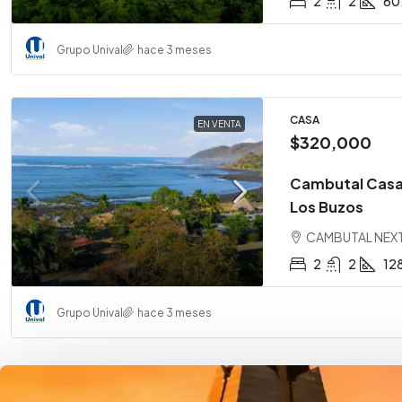
2
2
60
Grupo Unival
hace 3 meses
CASA
EN VENTA
$320,000
Cambutal Casa 
Los Buzos
CAMBUTAL NEXT
2
2
12
Grupo Unival
hace 3 meses