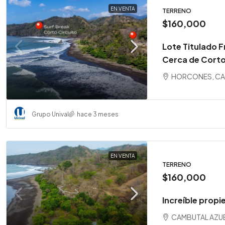
EN VENTA
TERRENO
$160,000
Lote Titulado F
Cerca de Corto
HORCONES, CA
Grupo Unival
hace 3 meses
EN VENTA
TERRENO
$160,000
Increíble propi
CAMBUTAL AZUE