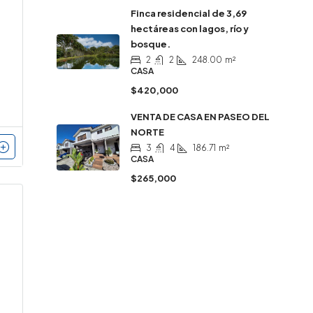
Finca residencial de 3,69
hectáreas con lagos, río y
bosque.
2
2
248.00
m²
CASA
$420,000
VENTA DE CASA EN PASEO DEL
NORTE
3
4
186.71
m²
CASA
$265,000