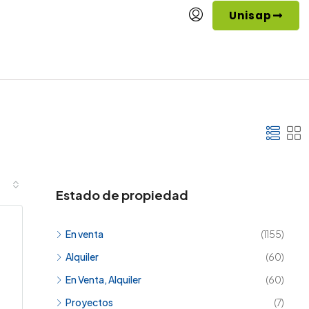
Unisap
Estado de propiedad
En venta
(1155)
Alquiler
(60)
En Venta, Alquiler
(60)
Proyectos
(7)