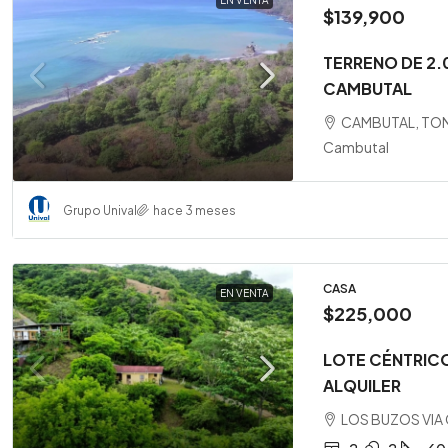
EN VENTA
$139,900
TERRENO DE 2.
CAMBUTAL
CAMBUTAL, TON
Cambutal
Grupo Unival
hace 3 meses
CASA
EN VENTA
$225,000
LOTE CÉNTRICO
ALQUILER
LOS BUZOS VIA