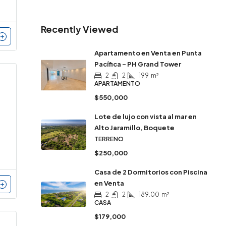
Recently Viewed
Apartamento en Venta en Punta
Pacífica – PH Grand Tower
2
2
199
m²
APARTAMENTO
$550,000
Lote de lujo con vista al mar en
Alto Jaramillo, Boquete
TERRENO
$250,000
Casa de 2 Dormitorios con Piscina
en Venta
2
2
189.00
m²
CASA
$179,000