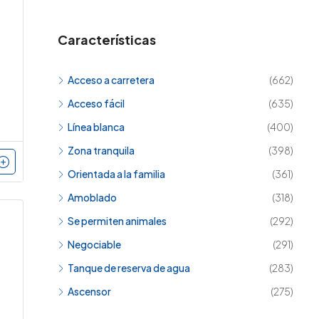
Características
Acceso a carretera
(662)
Acceso fácil
(635)
Línea blanca
(400)
Zona tranquila
(398)
Orientada a la familia
(361)
Amoblado
(318)
Se permiten animales
(292)
Negociable
(291)
Tanque de reserva de agua
(283)
Ascensor
(275)