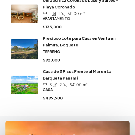
Unidad 1122 Coronado Luxury Suites –
Playa Coronado
1
1
50.00
m²
APARTAMENTO
$135,000
Precioso Lote para Casa en Venta en
Palmira, Boquete
TERRENO
$92,000
Casa de 3 Pisos Frente al Mar en La
Barqueta Panamá
3
2
541.00
m²
CASA
$499,900