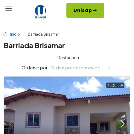
Unisap
Inicio
Barriada Brisamar
Barriada Brisamar
1 Destacada
Orden predeterminado
Ordenar por:
ALQUILER