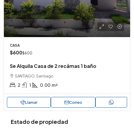
CASA
$600
$600
Se Alquila Casa de 2 recámas 1 baño
SANTIAGO, Santiago
2
1
0.00
m²
Llamar
Correo
Estado de propiedad