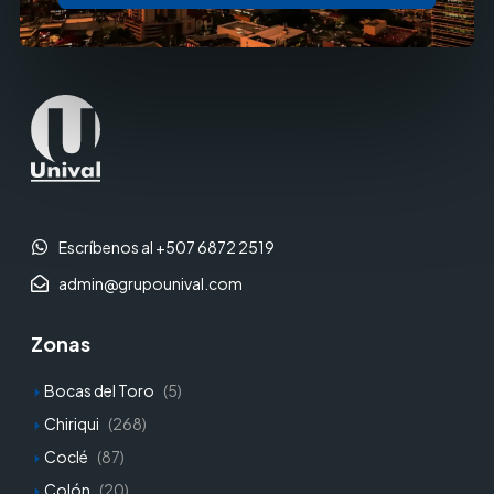
Escríbenos al +507 6872 2519
admin@grupounival.com
Zonas
Bocas del Toro
(5)
Chiriqui
(268)
Coclé
(87)
Colón
(20)