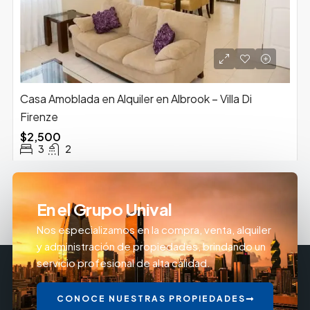
Casa Amoblada en Alquiler en Albrook – Villa Di
Firenze
$2,500
3
2
En el Grupo Unival
Nos especializamos en la compra, venta, alquiler
y administración de propiedades, brindando un
servicio profesional de alta calidad.
CONOCE NUESTRAS PROPIEDADES