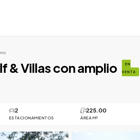
reno
f & Villas con amplio
EN
VENTA
2
225.00
ESTACIONAMIENTOS
ÁREA M²