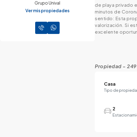
Grupo Unival
de playa privado e
Ver mis propiedades
minutos de Corona
sentido: Esta pro
valorización. Si 
excelente oportu
Propiedad - 24
Casa
Tipo de propied
2
Estacionami