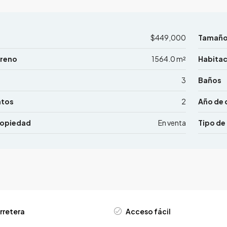
$449,000
Tamañ
rreno
1564.0 m²
Habita
3
Baños
ntos
2
Año de 
ropiedad
En venta
Tipo de
rretera
Acceso fácil