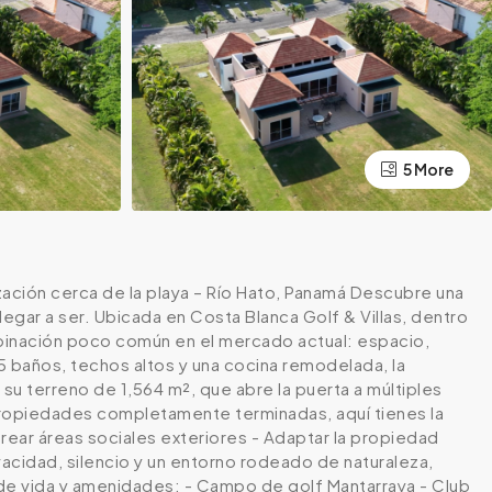
5 More
ización cerca de la playa – Río Hato, Panamá Descubre una
egar a ser. Ubicada en Costa Blanca Golf & Villas, dentro
mbinación poco común en el mercado actual: espacio,
5 baños, techos altos y una cocina remodelada, la
su terreno de 1,564 m², que abre la puerta a múltiples
 propiedades completamente terminadas, aquí tienes la
Crear áreas sociales exteriores - Adaptar la propiedad
ivacidad, silencio y un entorno rodeado de naturaleza,
 de vida y amenidades: - Campo de golf Mantarraya - Club