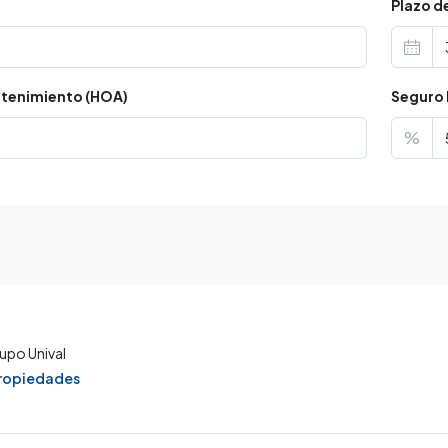
s
Plazo d
tenimiento (HOA)
Seguro 
%
upo Unival
propiedades