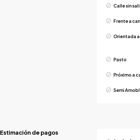
Calle sin sal
Frente a ca
Orientada a 
Pasto
Próximo a c
Semi Amob
Estimación de pagos