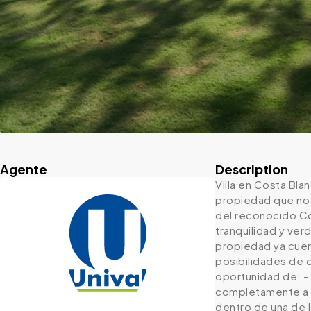
Agente
Description
Villa en Costa Bla
propiedad que no s
del reconocido Co
tranquilidad y ver
propiedad ya cuent
posibilidades de 
oportunidad de: - 
completamente a tu
dentro de una de 