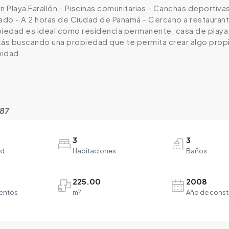
n Playa Farallón - Piscinas comunitarias - Canchas deportiva
do - A 2 horas de Ciudad de Panamá - Cercano a restauran
piedad es ideal como residencia permanente, casa de playa,
estás buscando una propiedad que te permita crear algo pro
nidad.
987
3
3
ad
Habitaciones
Baños
225.00
2008
entos
m²
Año de const