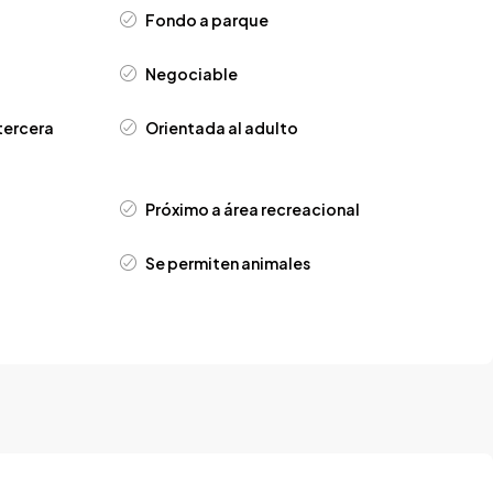
Fondo a parque
Negociable
tercera
Orientada al adulto
Próximo a área recreacional
Se permiten animales