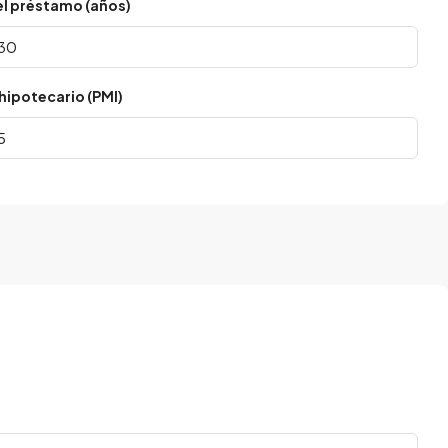
el préstamo (años)
hipotecario (PMI)