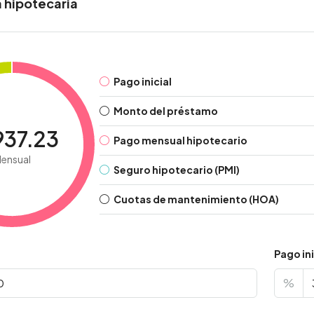
 hipotecaria
Pago inicial
Monto del préstamo
937.23
Pago mensual hipotecario
ensual
Seguro hipotecario (PMI)
Cuotas de mantenimiento (HOA)
Pago ini
%