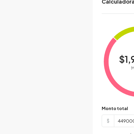
Calculadora
$1,
M
Monto total
$