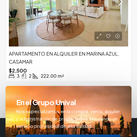
APARTAMENTO EN ALQUILER EN MARINA AZUL,
CASAMAR
$2,500
3
2
222.00
m²
En el Grupo Unival
Nos especializamos en la compra, venta, alquiler
y administración de propiedades, brindando un
servicio profesional de alta calidad.