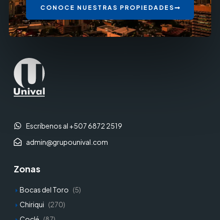
CONOCE NUESTRAS PROPIEDADES
Escríbenos al +507 6872 2519
admin@grupounival.com
Zonas
Bocas del Toro
(5)
Chiriqui
(270)
Coclé
(87)