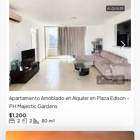
ALQUILER
Apartamento Amoblado en Alquiler en Plaza Edison –
PH Majestic Gardens
$1,200
2
2
80
m²