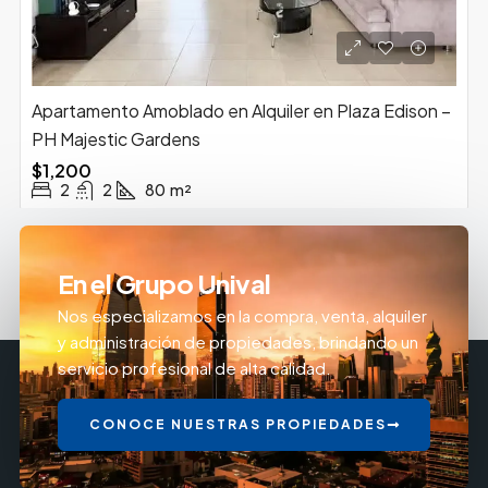
Apartamento Amoblado en Alquiler en Plaza Edison –
PH Majestic Gardens
$1,200
2
2
80
m²
En el Grupo Unival
Nos especializamos en la compra, venta, alquiler
y administración de propiedades, brindando un
servicio profesional de alta calidad.
CONOCE NUESTRAS PROPIEDADES