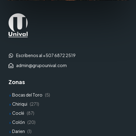
Escríbenos al +507 6872 2519
admin@grupounival.com
Zonas
Bocas del Toro
(5)
Chiriqui
(271)
Coclé
(87)
Colón
(20)
Darien
(1)