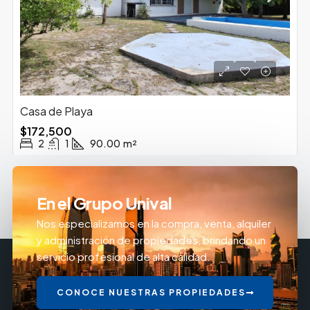
Casa de Playa
$172,500
2
1
90.00
m²
En el Grupo Unival
Nos especializamos en la compra, venta, alquiler
y administración de propiedades, brindando un
servicio profesional de alta calidad.
CONOCE NUESTRAS PROPIEDADES