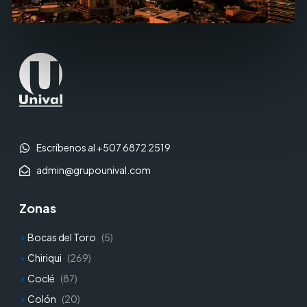
Escríbenos al +507 6872 2519
admin@grupounival.com
Zonas
Bocas del Toro
(5)
Chiriqui
(269)
Coclé
(87)
Colón
(20)