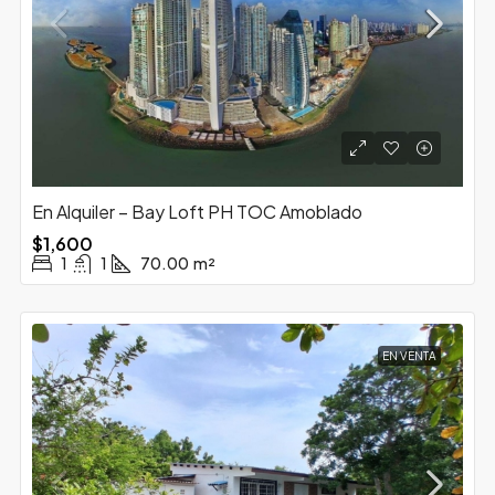
En Alquiler – Bay Loft PH TOC Amoblado
$1,600
1
1
70.00
m²
EN VENTA