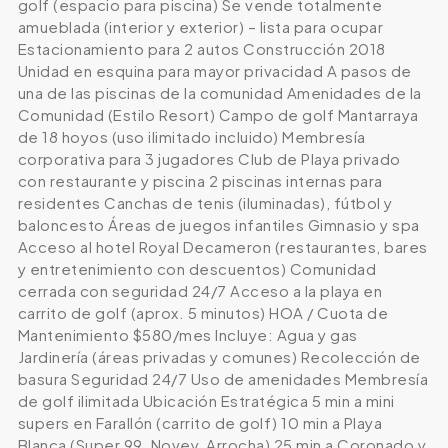
golf (espacio para piscina) Se vende totalmente
amueblada (interior y exterior) – lista para ocupar
Estacionamiento para 2 autos Construcción 2018
Unidad en esquina para mayor privacidad A pasos de
una de las piscinas de la comunidad Amenidades de la
Comunidad (Estilo Resort) Campo de golf Mantarraya
de 18 hoyos (uso ilimitado incluido) Membresía
corporativa para 3 jugadores Club de Playa privado
con restaurante y piscina 2 piscinas internas para
residentes Canchas de tenis (iluminadas), fútbol y
baloncesto Áreas de juegos infantiles Gimnasio y spa
Acceso al hotel Royal Decameron (restaurantes, bares
y entretenimiento con descuentos) Comunidad
cerrada con seguridad 24/7 Acceso a la playa en
carrito de golf (aprox. 5 minutos) HOA / Cuota de
Mantenimiento $580/mes Incluye: Agua y gas
Jardinería (áreas privadas y comunes) Recolección de
basura Seguridad 24/7 Uso de amenidades Membresía
de golf ilimitada Ubicación Estratégica 5 min a mini
supers en Farallón (carrito de golf) 10 min a Playa
Blanca (Super 99, Novey, Arrocha) 25 min a Coronado y