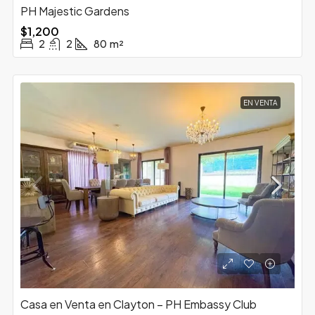
PH Majestic Gardens
$1,200
2
2
80
m²
EN VENTA
Casa en Venta en Clayton – PH Embassy Club