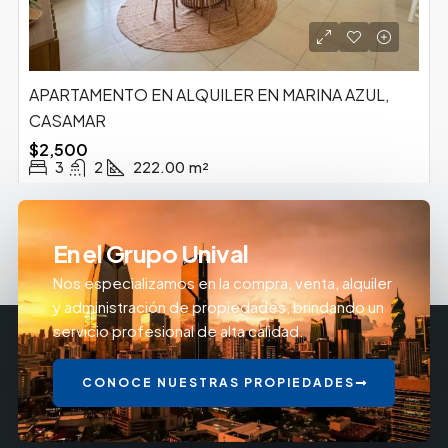
APARTAMENTO EN ALQUILER EN MARINA AZUL,
CASAMAR
$2,500
3
2
222.00
m²
En el Grupo Unival
Nos especializamos en la compra, venta, alquiler
y administración de propiedades, brindando un
servicio profesional de alta calidad.
CONOCE NUESTRAS PROPIEDADES