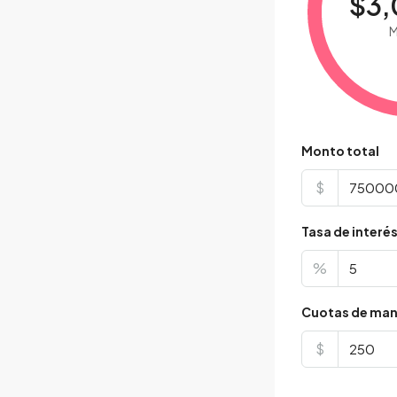
$3,
M
Monto total
$
Tasa de interé
%
Cuotas de man
$