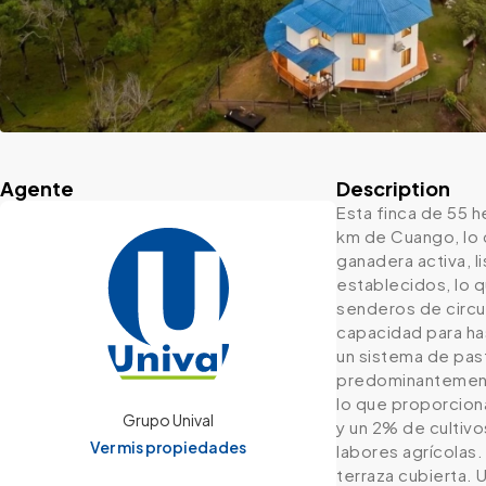
Agente
Description
Esta finca de 55 h
km de Cuango, lo 
ganadera activa, l
establecidos, lo q
senderos de circu
capacidad para ha
un sistema de past
predominantemente 
lo que proporcion
Grupo Unival
y un 2% de cultiv
Ver mis propiedades
labores agrícolas.
terraza cubierta. 