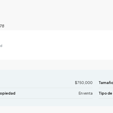
78
ad
$750,000
Tamaño 
ropiedad
En venta
Tipo de