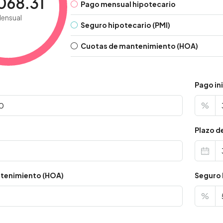
068.31
Pago mensual hipotecario
ensual
Seguro hipotecario (PMI)
Cuotas de mantenimiento (HOA)
Pago ini
%
s
Plazo d
tenimiento (HOA)
Seguro 
%