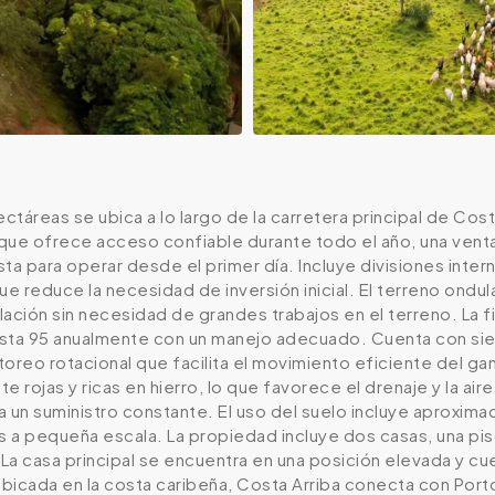
ectáreas se ubica a lo largo de la carretera principal de Co
que ofrece acceso confiable durante todo el año, una venta
ista para operar desde el primer día. Incluye divisiones inte
ue reduce la necesidad de inversión inicial. El terreno ondu
lación sin necesidad de grandes trabajos en el terreno. La
sta 95 anualmente con un manejo adecuado. Cuenta con siete
oreo rotacional que facilita el movimiento eficiente del ga
rojas y ricas en hierro, lo que favorece el drenaje y la a
a un suministro constante. El uso del suelo incluye aprox
os a pequeña escala. La propiedad incluye dos casas, una p
 La casa principal se encuentra en una posición elevada y cu
Ubicada en la costa caribeña, Costa Arriba conecta con Porto