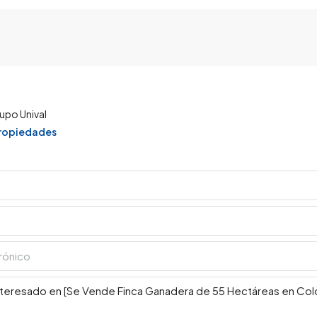
upo Unival
propiedades