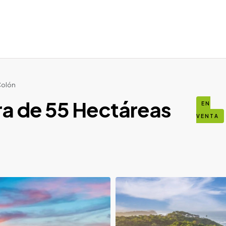
Colón
a de 55 Hectáreas
EN
VENTA