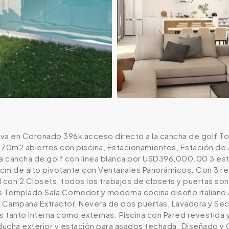
va en Coronado 396k acceso directo a la cancha de golf T
70m2 abiertos con piscina, Estacionamientos, Estación de As
la cancha de golf con línea blanca por USD396,000.00 3 es
cm de alto pivotante con Ventanales Panorámicos. Con 3 rec
l con 2 Closets, todos los trabajos de closets y puertas s
ios Templado Sala Comedor y moderna cocina diseño italiano 
Campana Extractor, Nevera de dos puertas, Lavadora y Seca
as tanto interna como externas. Piscina con Pared revestida
 ducha exterior y estación para asados techada. Diseñado y 