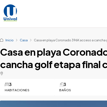
Inicio
Casa
Casa en playa Coronado 396K acceso a cancha go
Casa en playa Coronado
cancha golf etapa final
3
3
HABITACIONES
BAÑOS