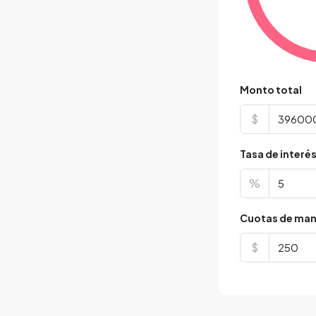
Monto total
$
Tasa de interé
%
Cuotas de man
$