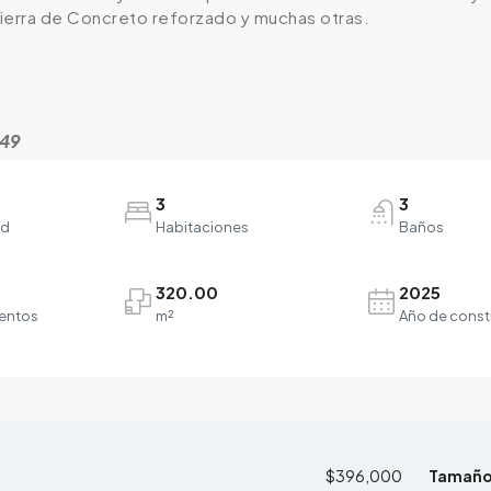
ierra de Concreto reforzado y muchas otras.
349
3
3
ad
Habitaciones
Baños
320.00
2025
entos
m²
Año de const
$396,000
Tamañ