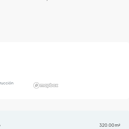
rucción
o
320.00 m²