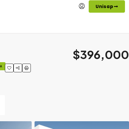
Unisap
$396,000
TA