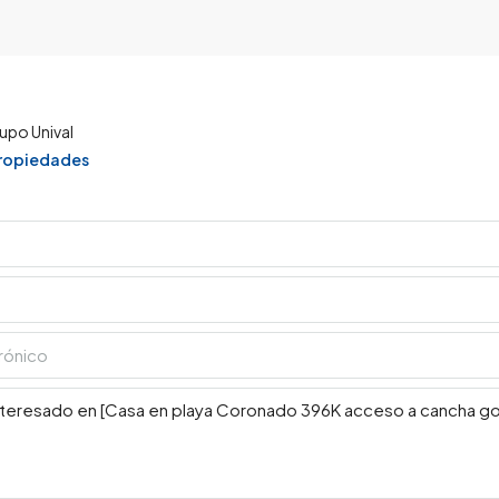
upo Unival
propiedades