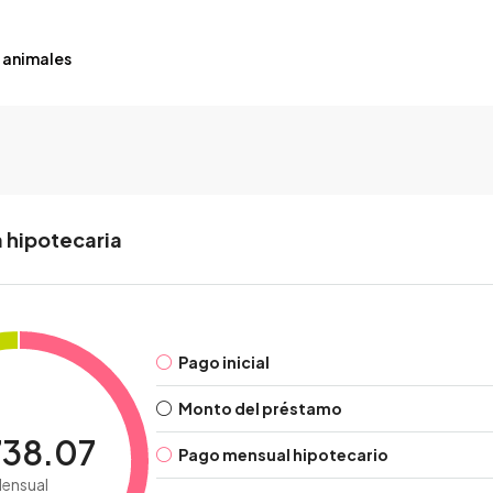
 animales
 hipotecaria
Pago inicial
Monto del préstamo
738.07
Pago mensual hipotecario
ensual