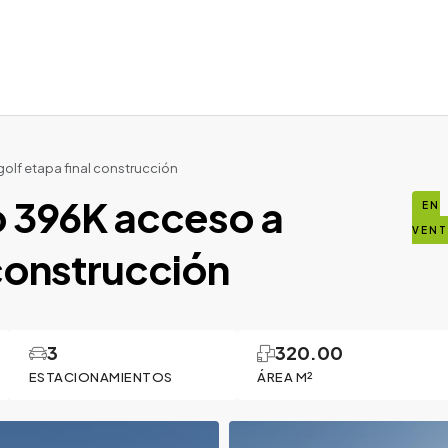
lf etapa final construcción
 396K acceso a
EN
VEN
 construcción
3
320.00
ESTACIONAMIENTOS
ÁREA M²