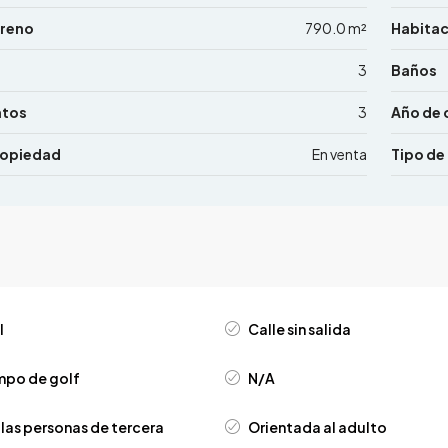
rreno
790.0 m²
Habita
3
Baños
ntos
3
Año de 
ropiedad
En venta
Tipo de
l
Calle sin salida
mpo de golf
N/A
 las personas de tercera
Orientada al adulto