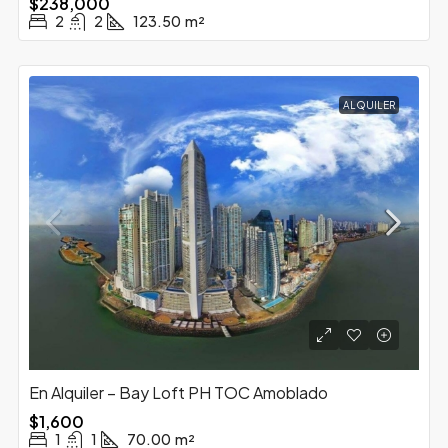
$238,000
2
2
123.50
m²
ALQUILER
En Alquiler – Bay Loft PH TOC Amoblado
$1,600
1
1
70.00
m²