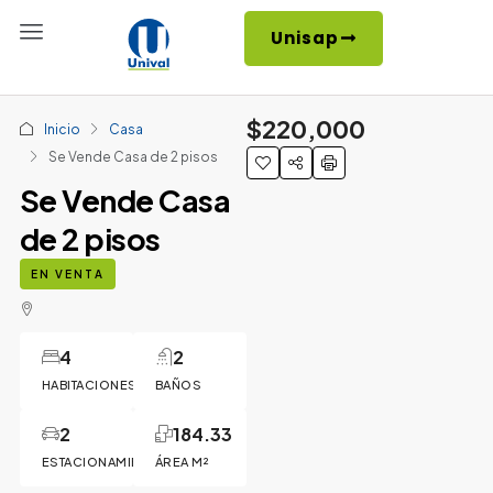
Unisap
$220,000
Inicio
Casa
Se Vende Casa de 2 pisos
Se Vende Casa
de 2 pisos
EN VENTA
4
2
HABITACIONES
BAÑOS
2
184.33
ESTACIONAMIENTOS
ÁREA M²