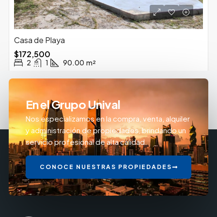
Casa de Playa
$172,500
2
1
90.00
m²
En el Grupo Unival
Nos especializamos en la compra, venta, alquiler
y administración de propiedades, brindando un
servicio profesional de alta calidad.
CONOCE NUESTRAS PROPIEDADES