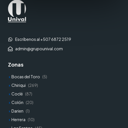
Escríbenos al +507 6872 2519
admin@grupounival.com
Zonas
Bocas del Toro
(5)
Chiriqui
(269)
Coclé
(87)
Colón
(20)
Darien
(1)
Herrera
(10)
Los Santos
(45)