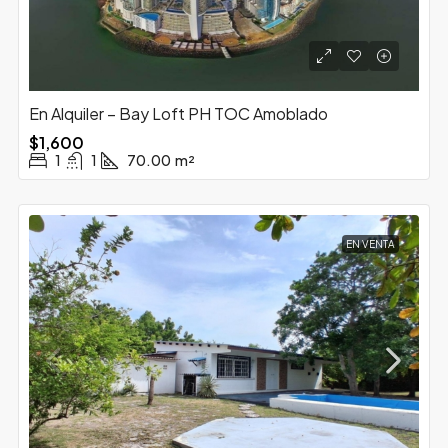
En Alquiler – Bay Loft PH TOC Amoblado
$1,600
1
1
70.00
m²
EN VENTA