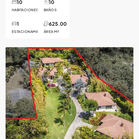
10
10
HABITACIONES
BAÑOS
1
625.00
ESTACIONAMIENTO
ÁREA M²