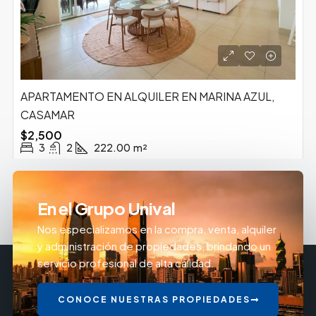
APARTAMENTO EN ALQUILER EN MARINA AZUL,
CASAMAR
$2,500
3
2
222.00
m²
En el Grupo Unival
Nos especializamos en la compra, venta, alquiler
y administración de propiedades, brindando un
servicio profesional de alta calidad.
CONOCE NUESTRAS PROPIEDADES