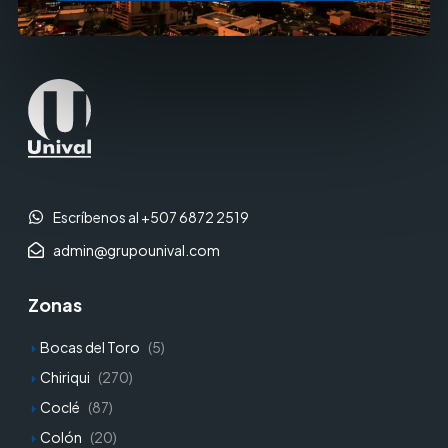
Escríbenos al +507 6872 2519
admin@grupounival.com
Zonas
Bocas del Toro
(5)
Chiriqui
(270)
Coclé
(87)
Colón
(20)